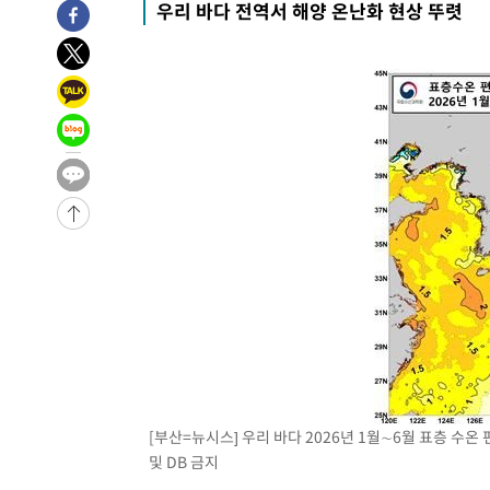
우리 바다 전역서 해양 온난화 현상 뚜렷
3시간 전 >
여수 오동도 해상서 모터보트 전복…1명 사망·1명 실종
4시간 전 >
극한폭염 한풀 꺾이지만…'낮 최고 35도' 무더위, 열대야 계
날씨]
5시간 전 >
축구협회 "압수수색·성접대 논란 사과…쇄신의 기회로 삼겠
5시간 전 >
[속보]'압수수색·성접대 논란' 축구협회 "실망과 걱정 안겨드
8시간 전 >
'최고 37도' 폭염 지속…강원동해안 최대 150㎜ 비
10시간 전 >
[속보]뉴욕증시 상승 마감…S&P 0.6% 나스닥 1.3%↑
-21517초 전 >
이란 "호르무즈 재개방 합의 근접…美 배상 선행돼야"
-12564초 전 >
[속보]與최고위원 제주·인천 순회경선…박선원·최민희
한민수·김용 순
-12517초 전 >
[속보]김민석, 與 전대 당원투표 누적 득표율 45.42%로 
청래 44.56%
-11799초 전 >
[속보]與 대표 경선 제주·인천 당원투표…金 47.75%·
42.08%·宋 10.17%
-11333초 전 >
이강인 "아틀레티코 이적 기뻐…등번호 7번 의미보단 팀 
것"
-11268초 전 >
[속보]與 당대표 경선, 제주·인천 권리당원 투표 김민석 
-5042초 전 >
낮 최고 35도 '무더위'…동해안 시간당 30㎜ '강한 비'[내
-4312초 전 >
[속보]이강인 "감독님이 원하는 마음 느꼈고, 많은 트로피 
[부산=뉴시스] 우리 바다 2026년 1월∼6월 표층 수온 편차
레티코 이적"
-4094초 전 >
수도권 40도 육박 '펄펄'…동해안 일부 지역엔 호의주의보
및 DB 금지
-3063초 전 >
온열질환 사망자 3명 늘어…누적 환자 3000명 돌파