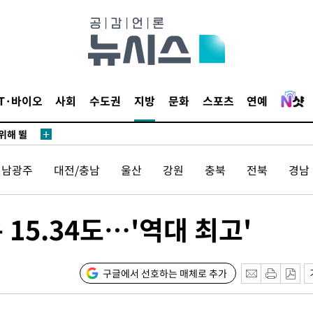
·서미화·
1위… 정
IT·바이오
사회
수도권
지방
문화
스포츠
연예
鄭
위해 뛸
승리
전남광주
대전/충남
울산
강원
충북
전북
경남
일날씨]
원해 아틀
15.34도…'역대 최고'
구글에서 선호하는 매체로 추가