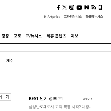
사이 해답 찾았죠"…알을
깨고 나온 '초자아'
K-Artprice
프라임뉴시스
위클리뉴시스
광장
포토
TV뉴시스
제휴 콘텐츠
제보
제주