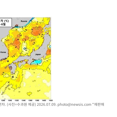
속[다음주
다"
려 죄송"
·서미화·
1위… 정
鄭
위해 뛸
승리
일날씨]
원해 아틀
. (사진=수과원 제공) 2026.07.09.
photo@newsis.com
*재판매