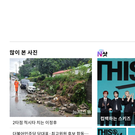
많이 본 사진
컴백하는 스키즈
이번주 국회에는 무
2타점 적시타 치는 이정후
더불어민주당 당대표·최고위원 후보 합동연설회