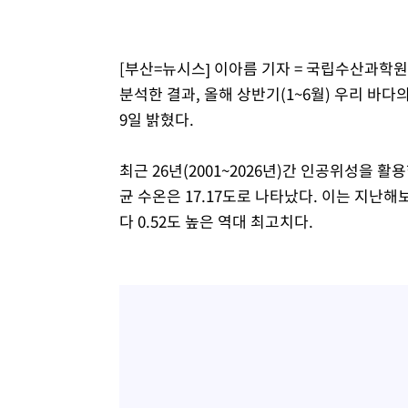
49분 전 >
강릉에 시간당 81.4㎜ 물폭탄…도로 잠기고 담벼락 붕괴
1시간 전 >
백운산서 80년근 천종산삼 9뿌리 발견…감정가 1.3억원
[부산=뉴시스] 이아름 기자 = 국립수산과학
2시간 전 >
선재도서 해루질 나섰다 실종 60대, 닷새 만에 숨진 채 발견
분석한 결과, 올해 상반기(1~6월) 우리 바
3시간 전 >
남자 농구, 나고야 아시안게임서 '홈팀' 일본과 한일전
9일 밝혔다.
3시간 전 >
여수 오동도 해상서 모터보트 전복…1명 사망·1명 실종
4시간 전 >
극한폭염 한풀 꺾이지만…'낮 최고 35도' 무더위, 열대야 계
최근 26년(2001~2026년)간 인공위성을 
날씨]
5시간 전 >
축구협회 "압수수색·성접대 논란 사과…쇄신의 기회로 삼겠
균 수온은 17.17도로 나타났다. 이는 지난해보
5시간 전 >
[속보]'압수수색·성접대 논란' 축구협회 "실망과 걱정 안겨드
다 0.52도 높은 역대 최고치다.
8시간 전 >
'최고 37도' 폭염 지속…강원동해안 최대 150㎜ 비
10시간 전 >
[속보]뉴욕증시 상승 마감…S&P 0.6% 나스닥 1.3%↑