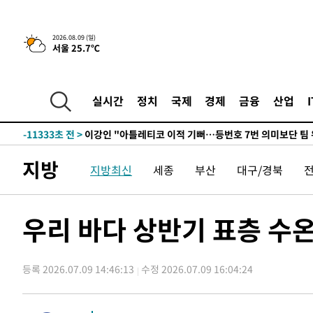
10시간 전 >
[속보]뉴욕증시 상승 마감…S&P 0.6% 나스닥 1.3%↑
2026.08.09 (일)
서울 25.7℃
-21517초 전 >
이란 "호르무즈 재개방 합의 근접…美 배상 선행돼야"
-12564초 전 >
[속보]與최고위원 제주·인천 순회경선…박선원·최민희
한민수·김용 순
-12517초 전 >
[속보]김민석, 與 전대 당원투표 누적 득표율 45.42%로 
실시간
정치
국제
경제
금융
산업
청래 44.56%
-11799초 전 >
[속보]與 대표 경선 제주·인천 당원투표…金 47.75%·
42.08%·宋 10.17%
-11333초 전 >
이강인 "아틀레티코 이적 기뻐…등번호 7번 의미보단 팀 
것"
-11268초 전 >
[속보]與 당대표 경선, 제주·인천 권리당원 투표 김민석 
지방
지방최신
세종
부산
대구/경북
-5042초 전 >
낮 최고 35도 '무더위'…동해안 시간당 30㎜ '강한 비'[내
-4312초 전 >
[속보]이강인 "감독님이 원하는 마음 느꼈고, 많은 트로피 
레티코 이적"
-4094초 전 >
수도권 40도 육박 '펄펄'…동해안 일부 지역엔 호의주의보
우리 바다 상반기 표층 수온 
-3063초 전 >
온열질환 사망자 3명 늘어…누적 환자 3000명 돌파
49분 전 >
강릉에 시간당 81.4㎜ 물폭탄…도로 잠기고 담벼락 붕괴
등록 2026.07.09 14:46:13
수정 2026.07.09 16:04:24
1시간 전 >
백운산서 80년근 천종산삼 9뿌리 발견…감정가 1.3억원
2시간 전 >
선재도서 해루질 나섰다 실종 60대, 닷새 만에 숨진 채 발견
3시간 전 >
남자 농구, 나고야 아시안게임서 '홈팀' 일본과 한일전