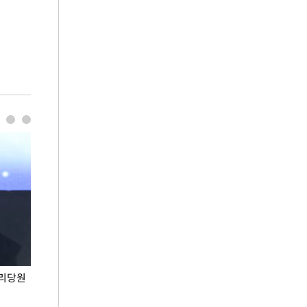
권리당원
무더위 잊는 도심형 여름 축제 '2026 서울 바캉스
용산어린이정원 앞
페스티벌'