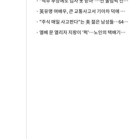
· "척추 부상에도 검사 못 받아"…전 올림픽 선수, 美봅슬레이협회 상대 소송
· 英유명 여배우, 큰 교통사고서 기아차 덕에 살았다
· "주식 매일 사고판다"는 美 젊은 남성들…64%가 "나는 인생의 패배자“
· 엘베 문 열리자 지팡이 '퍽'…노인의 택배기사 폭행 이유