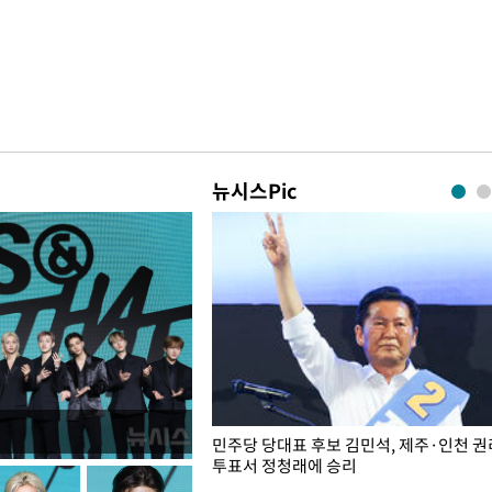
뉴시스Pic
슨 일이? [뉴시스국회토pic]
민주당 당대표 후보 김민석, 제주·인천 
투표서 정청래에 승리