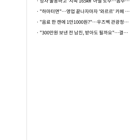
· 정차 불응하고 '시속 165㎞' 아찔 도주…음주운전자 체포
· "하마터면"…영업 끝나자마자 '와르르' 카페 테라스 덮친 대리석 외벽
· "음료 한 캔에 1만1000원?"…우즈벡 관광청까지 나섰다, 유튜버 폭로 후폭풍
· "300만원 보낸 전 남친, 받아도 될까요"…결혼 앞둔 예비신부의 뜻밖 고충