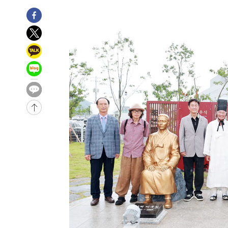
-21119초 전 >
서울 낮 39도 '폭염중대경보'…40도 관측 가능성도
-18481초 전 >
미 워싱턴주 스포캔 시의 통제불능 3개 산불, 방화선 일부
-10654초 전 >
[속보] 호르무즈 해협 이란-오만 협상 기대속 뉴욕증시 혼
우 0.49%↑
-9009초 전 >
[속보] 이란 대통령 "지금 최고지도자와 소통하기가 매우 
임 3년 인터뷰
1시간 전 >
[속보] "이란-오만, 호르무즈 해협 통행 항로 합의" 이란 외