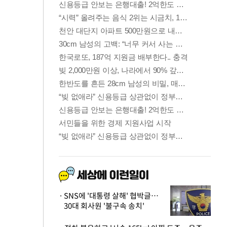
SNS에 '대통령 살해' 협박글…
30대 회사원 '불구속 송치'