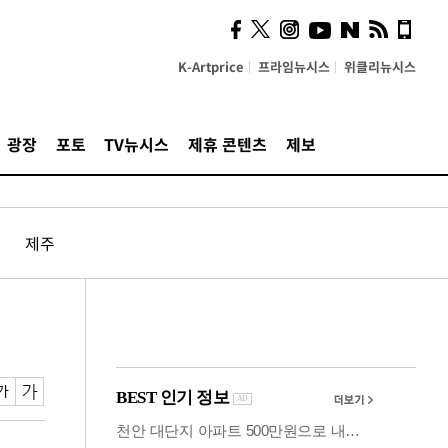
계…'고급 가요'의 주체적
영토
K-Artprice
프라임뉴시스
위클리뉴시스
광장
포토
TV뉴시스
제휴 콘텐츠
제보
제주