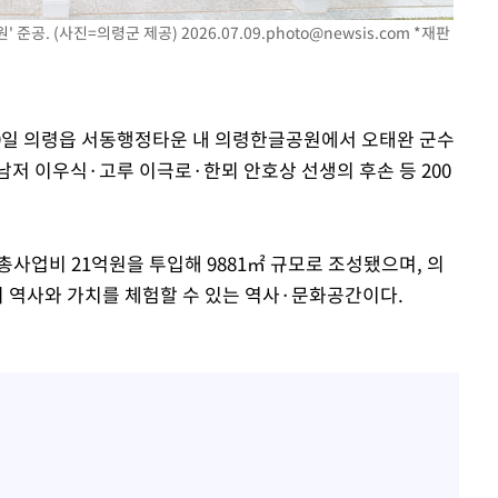
' 준공. (사진=의령군 제공)
2026.07.09.photo@newsis.com
*재판
은 9일 의령읍 서동행정타운 내 의령한글공원에서 오태완 군수
남저 이우식·고루 이극로·한뫼 안호상 선생의 후손 등 200
사업비 21억원을 투입해 9881㎡ 규모로 조성됐으며, 의
의 역사와 가치를 체험할 수 있는 역사·문화공간이다.