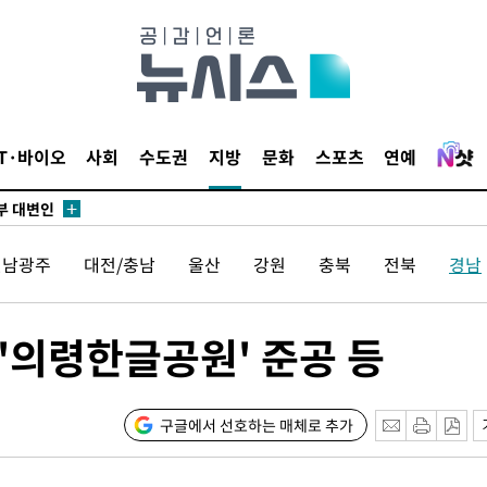
장
 구축
조 마감 다
IT·바이오
사회
수도권
지방
문화
스포츠
연예
어려워" 취
무부 대변인
해 불가피"
전남광주
대전/충남
울산
강원
충북
전북
경남
등 압수수
월 중 예
 '의령한글공원' 준공 등
구글에서 선호하는 매체로 추가
장