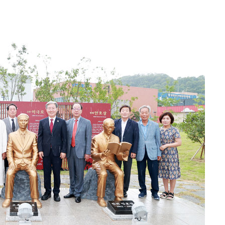
 구축
조 마감 다
어려워" 취
무부 대변인