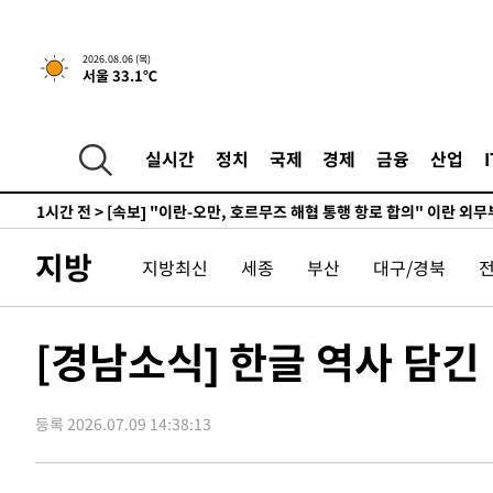
-24681초 전 >
[속보]코스피, 119.51포인트(1.81%) 내린 6478.75 개
-21128초 전 >
6월 경상수지 497.3억 달러…두 달 연속 사상 최대
2026.08.06 (목)
서울 33.1℃
-21079초 전 >
서울 낮 39도 '폭염중대경보'…40도 관측 가능성도
-18441초 전 >
미 워싱턴주 스포캔 시의 통제불능 3개 산불, 방화선 일부
-10614초 전 >
[속보] 호르무즈 해협 이란-오만 협상 기대속 뉴욕증시 혼
실시간
정치
국제
경제
금융
산업
우 0.49%↑
-8969초 전 >
[속보] 이란 대통령 "지금 최고지도자와 소통하기가 매우 
임 3년 인터뷰
1시간 전 >
[속보] "이란-오만, 호르무즈 해협 통행 항로 합의" 이란 외
-31461초 전 >
[속보]산업장관 "李정부, 원전 반대 안해…안정 전력 위
지방
지방최신
세종
부산
대구/경북
-30158초 전 >
[속보]경찰, '홍명보 선임 논란' 대한축구협회·축구회관 
색
-29545초 전 >
[속보]산업장관 "美무역법 제301조 과잉생산 결과 발표 8
상
-29338초 전 >
[속보]코스피 매도사이드카 발동…4%대 급락
[경남소식] 한글 역사 담긴
-28610초 전 >
[속보]전남광주 초대 시민추천 부시장에 백승주·윤난실
-26171초 전 >
서울 열대야 15일째 지속…비공식 '초열대야' 30도 넘어
등록 2026.07.09 14:38:13
-24738초 전 >
[속보]코스닥, 2.15포인트(0.27%) 내린 797.44 출발
-24721초 전 >
[속보]코스피, 119.51포인트(1.81%) 내린 6478.75 개
-21168초 전 >
6월 경상수지 497.3억 달러…두 달 연속 사상 최대