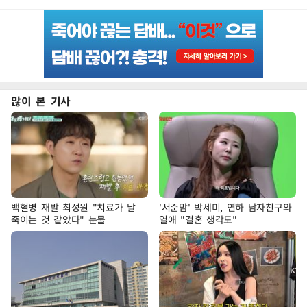
많이 본 기사
백혈병 재발 최성원 "치료가 날
'서준맘' 박세미, 연하 남자친구와
죽이는 것 같았다" 눈물
열애 "결혼 생각도"