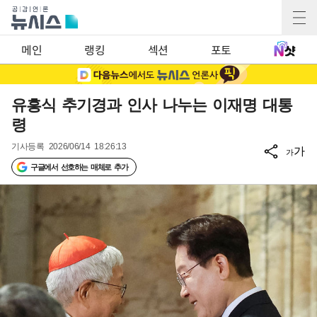
메인
랭킹
섹션
포토
유흥식 추기경과 인사 나누는 이재명 대통
령
기사등록
2026/06/14 18:26:13
가
가
구글에서 선호하는 매체로 추가