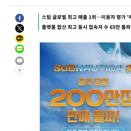
-24392초 전 >
서울 낮 39도 '폭염중대경보'…40도 관측 가능성도
-21754초 전 >
미 워싱턴주 스포캔 시의 통제불능 3개 산불, 방화선 일부
스팀 글로벌 최고 매출 1위…이용자 평가 '
-13927초 전 >
[속보] 호르무즈 해협 이란-오만 협상 기대속 뉴욕증시 혼
플랫폼 합산 최고 동시 접속자 수 65만 돌파
우 0.49%↑
-12282초 전 >
[속보] 이란 대통령 "지금 최고지도자와 소통하기가 매우
취임 3년 인터뷰
52분 전 >
[속보] "이란-오만, 호르무즈 해협 통행 항로 합의" 이란 외무