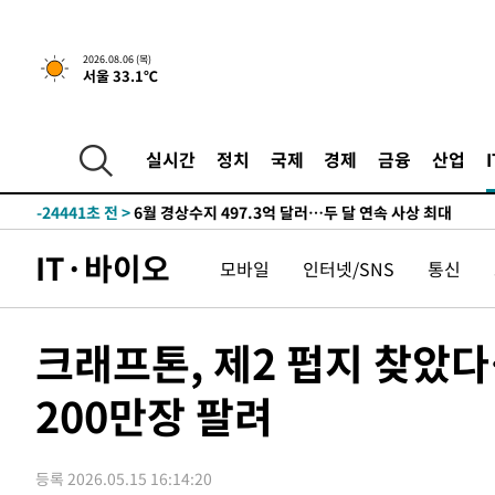
52분 전 >
[속보] "이란-오만, 호르무즈 해협 통행 항로 합의" 이란 외무
-31883초 전 >
[속보]전남광주 초대 시민추천 부시장에 백승주·윤난실
2026.08.06 (목)
서울 33.1℃
-29444초 전 >
서울 열대야 15일째 지속…비공식 '초열대야' 30도 넘어
-28011초 전 >
[속보]코스닥, 2.15포인트(0.27%) 내린 797.44 출발
-27994초 전 >
[속보]코스피, 119.51포인트(1.81%) 내린 6478.75 개
실시간
정치
국제
경제
금융
산업
-24441초 전 >
6월 경상수지 497.3억 달러…두 달 연속 사상 최대
-24392초 전 >
서울 낮 39도 '폭염중대경보'…40도 관측 가능성도
-21754초 전 >
미 워싱턴주 스포캔 시의 통제불능 3개 산불, 방화선 일부
IT·바이오
모바일
인터넷/SNS
통신
-13927초 전 >
[속보] 호르무즈 해협 이란-오만 협상 기대속 뉴욕증시 혼
우 0.49%↑
-12282초 전 >
[속보] 이란 대통령 "지금 최고지도자와 소통하기가 매우
취임 3년 인터뷰
52분 전 >
[속보] "이란-오만, 호르무즈 해협 통행 항로 합의" 이란 외무
크래프톤, 제2 펍지 찾았
-31883초 전 >
[속보]전남광주 초대 시민추천 부시장에 백승주·윤난실
200만장 팔려
-29444초 전 >
서울 열대야 15일째 지속…비공식 '초열대야' 30도 넘어
-28011초 전 >
[속보]코스닥, 2.15포인트(0.27%) 내린 797.44 출발
-27994초 전 >
[속보]코스피, 119.51포인트(1.81%) 내린 6478.75 개
등록 2026.05.15 16:14:20
-24441초 전 >
6월 경상수지 497.3억 달러…두 달 연속 사상 최대