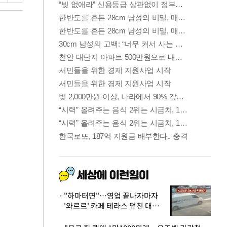
"하마터면"…영업 끝나자마자
'와르르' 카페 테라스 덮친 대리
석 외벽