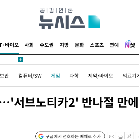
부 대변인
장
IT·바이오
사회
수도권
지방
문화
스포츠
연예
 구축
보안
컴퓨터/SW
게임
과학
제약/바이오
의료기
조 마감 다
 어려워"
부 대변인
다…'서브노티카2' 반나절 만에
장
구글에서 선호하는 매체로 추가