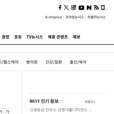
카페사장들 "배달플랫폼 상
생안이 더 절실"
K-Artprice
프라임뉴시스
위클리뉴시스
광장
포토
TV뉴시스
제휴 콘텐츠
제보
기/헬스케어
병의원
건강/질환
출산/육아