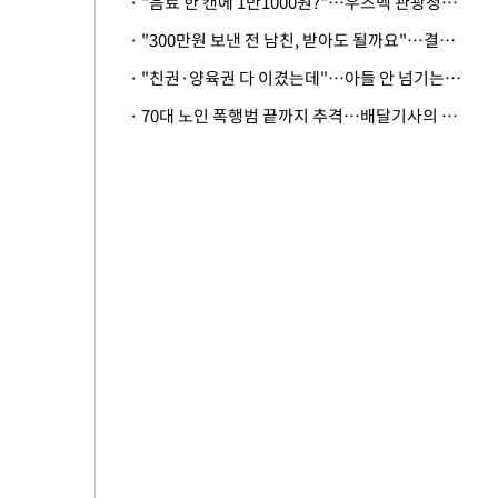
· "음료 한 캔에 1만1000원?"…우즈벡 관광청까지 나섰다, 유튜버 폭로 후폭풍
· "300만원 보낸 전 남친, 받아도 될까요"…결혼 앞둔 예비신부의 뜻밖 고충
· "친권·양육권 다 이겼는데"…아들 안 넘기는 아내에 '강제집행' 가능할까
· 70대 노인 폭행범 끝까지 추격…배달기사의 용기, 추가 피해 막았다