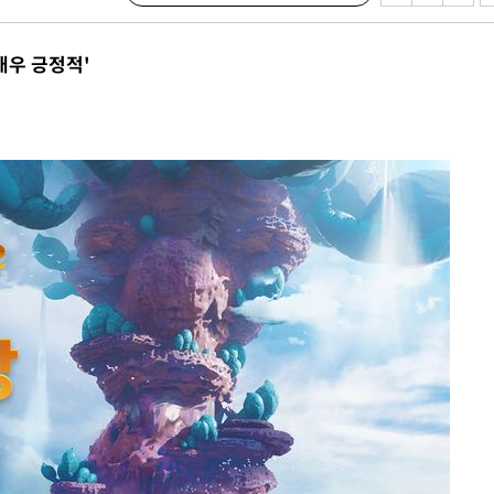
 구축
매우 긍정적'
조 마감 다
 어려워"
부 대변인