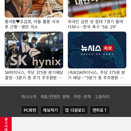
홍서범♥조갑경, 아들 불륜 사과
외국인 심판 성 접대 7경기 들여
후 근황…밝은 미소
다보니…한국 축구 '5승 2무'
SK하이닉스, 주당 375원 분기배당
[속보]SK하이닉스, 주당 375원 분
결정…3분기 중 추가 주주환원 발
기 배당…"3분기 중 주주환원 방
표
안 확정"
회사소개
제휴/컨텐츠 판매
약관·정책
고충처리
PC화면
제보하기
앱 다운로드
맨위로↑
광
COPYRIGHTⓒ
NEWSIS
ALL RIGHTS RESERVED.
고
삭
제