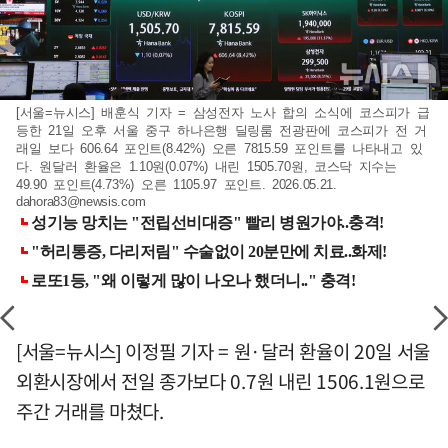
[서울=뉴시스] 배훈식 기자 = 삼성전자 노사 합의 소식에 코스피가 급
등한 21일 오후 서울 중구 하나은행 딜링룸 전광판에 코스피가 전 거
래일 보다 606.64 포인트(8.42%) 오른 7815.59 포인트를 나타내고 있
다. 원달러 환율은 1.10원(0.07%) 내린 1505.70원, 코스닥 지수는
49.90 포인트(4.73%) 오른 1105.97 포인트. 2026.05.21.
dahora83@newsis.com
[서울=뉴시스] 이정필 기자 = 원·달러 환율이 20일 서울
외환시장에서 전일 종가보다 0.7원 내린 1506.1원으로
주간 거래를 마쳤다.