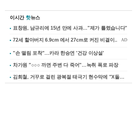
이시간
핫
뉴스
표창원, 남규리에 15년 만에 사과…"제가 틀렸습니다"
"손 떨림 포착"…카라 한승연 '건강 이상설'
차가원 "○○○ 까면 주변 다 죽어"…녹취 폭로 파장
김희철, 거꾸로 걸린 광복절 태극기 현수막에 "X돌았네"