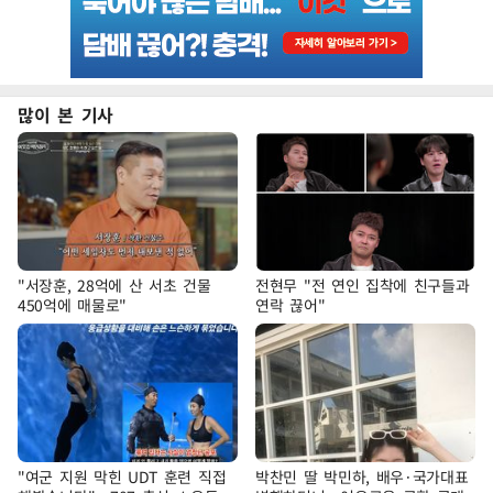
많이 본 기사
"서장훈, 28억에 산 서초 건물
전현무 "전 연인 집착에 친구들과
450억에 매물로"
연락 끊어"
"여군 지원 막힌 UDT 훈련 직접
박찬민 딸 박민하, 배우·국가대표