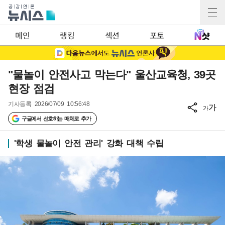
메인
랭킹
섹션
포토
"물놀이 안전사고 막는다" 울산교육청, 39곳
현장 점검
기사등록
2026/07/09 10:56:48
가
가
구글에서 선호하는 매체로 추가
'학생 물놀이 안전 관리' 강화 대책 수립