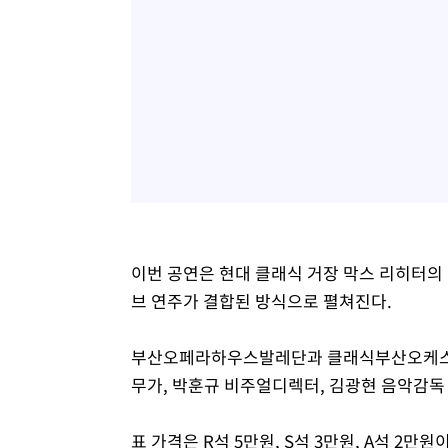
이번 공연은 현대 클래식 거장 막스 리히터의 
브 연주가 결합된 방식으로 펼쳐진다.
부산오페라하우스발레단과 클래식부산오케스트
무가, 박훈규 비주얼디렉터, 김광현 음악감독 
표 가격은 R석 5만원, S석 3만원, A석 2