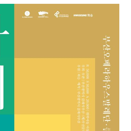
 밝혀
발로 부상
 논의
되길"
시작'
승리…정청래
청래
청래 승리
7%·정청래
2%·김민석
0.30%
 차에 첫
동'
리(종합)