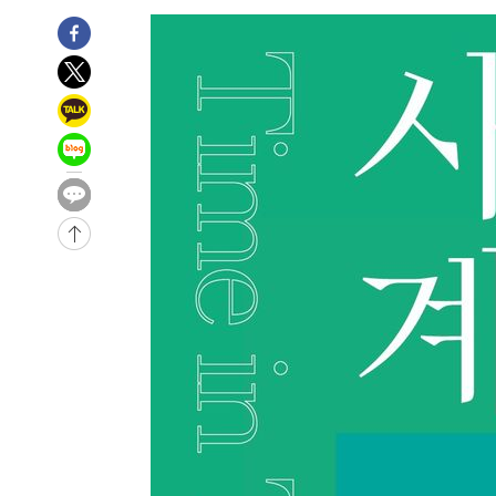
3시간 전 >
튀르키예 외무장관, "메카 3국 방위협정은 이란이 목표 아냐 "
4시간 전 >
이군이 불법 군시설 건설한 레바논 남부에서 레바논군 3명 폭
4시간 전 >
[속보]美중부 사령관, 이스라엘 긴급방문 다중화된 전선 상황
-30782초 전 >
이강인 ATM 입단식에 '상암벌 들썩'…"세계적인 선수 
-29778초 전 >
태풍 돌핀, 중 저장성 타이저우시 해안에 상륙 (1보)
-27124초 전 >
AT마드리드 데뷔 앞둔 이강인, 맨시티전 선발 대신 '벤치 
-25754초 전 >
[속보]與 강원·TK 당원투표 합산 김민석 48.54%로 
44.40%
-25088초 전 >
與 강원·TK 당원투표 합산 김민석 46.01%로 승리…정
44.53%
-24928초 전 >
[속보]與전대 권리당원투표…강원·경북 김민석, 대구 정
-24735초 전 >
[속보]與 당대표 경선, 경북 권리당원 투표 김민석 47.3
45.71%
-24637초 전 >
[속보]與 당대표 경선, 대구 권리당원 투표 정청래 47.8
46.35%
-24434초 전 >
[속보]與 당대표 경선, 강원 권리당원 투표 김민석 승리…5
득표
-22352초 전 >
"일본축구협회, 대한축구협회 성 접대 의혹 심판 조사"
-14994초 전 >
[속보]장은수, KLPGA 제주삼다수 역전 우승…데뷔 10년
정상
-10359초 전 >
"얼마나 더웠으면"…안동 물길공원서 헤엄친 구렁이 '소
-10286초 전 >
손흥민, 68분 뛰고 2경기 침묵…LAFC, 톨루카에 1-0 승