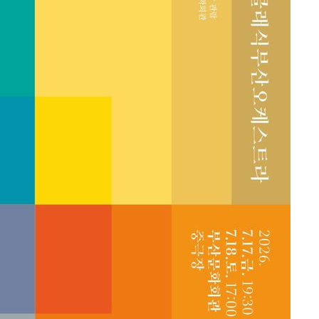
대우'
'온도차'
 밝혀
발로 부상
 논의