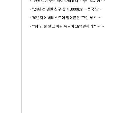
· "관광객이 뿌린 먹이 따라왔나"…日 '토끼섬' 멧돼지, 토끼까지 사냥
· "24년 전 펜팔 친구 찾아 3000㎞"…중국 남성 사연에 '뭉클'
· 30년째 에베레스트에 얼어붙은 '그린 부츠'…드디어 가족 품으로
· "'꽝'인 줄 알고 버린 복권이 16억원짜리?"…극적으로 되찾은 사연