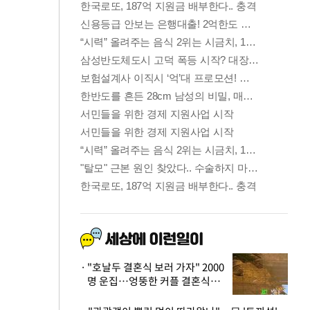
"호날두 결혼식 보러 가자" 2000
명 운집…엉뚱한 커플 결혼식에
'황당'