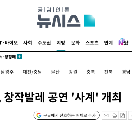
시작'
승리…정청래
청래
청래 승리
IT·바이오
사회
수도권
지방
문화
스포츠
연예
7%·정청래
2%·김민석
0.30%
전남광주
대전/충남
울산
강원
충북
전북
경남
 차에 첫
동'
창작발레 공연 '사계' 개최
리(종합)
대우'
구글에서 선호하는 매체로 추가
'온도차'