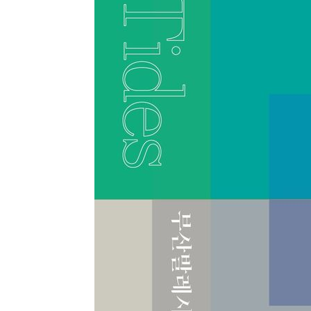
-9558초 전 >
'2경기 연속 침묵' 손흥민, 톨루카전 68분만 뛰고 슈팅 0개
-8310초 전 >
이강인, 오늘 서울서 AT마드리드 입단식…'전례 없는 특급
1시간 전 >
'여긴 20도, 저긴 50도'…열화상 카메라로 본 폭염 저감시설 
1시간 전 >
콜롬비아 신임 우파 대통령 취임 하루만에 차량폭탄 폭발 사건
3시간 전 >
튀르키예 외무장관, "메카 3국 방위협정은 이란이 목표 아냐 "
4시간 전 >
이군이 불법 군시설 건설한 레바논 남부에서 레바논군 3명 폭
4시간 전 >
[속보]美중부 사령관, 이스라엘 긴급방문 다중화된 전선 상황