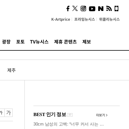
사이 해답 찾았죠"…알을
깨고 나온 '초자아'
K-Artprice
프라임뉴시스
위클리뉴시스
광장
포토
TV뉴시스
제휴 콘텐츠
제보
제주