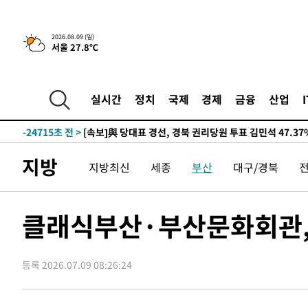
-29758초 전 >
태풍 돌핀, 중 저장성 타이저우시 해안에 상륙 (1보)
-27104초 전 >
AT마드리드 데뷔 앞둔 이강인, 맨시티전 선발 대신 '벤치 
2026.08.09 (일)
서울 27.8℃
-25734초 전 >
[속보]與 강원·TK 당원투표 합산 김민석 48.54%로 
44.40%
-25068초 전 >
與 강원·TK 당원투표 합산 김민석 46.01%로 승리…정
44.53%
-24908초 전 >
[속보]與전대 권리당원투표…강원·경북 김민석, 대구 정
실시간
정치
국제
경제
금융
산업
-24715초 전 >
[속보]與 당대표 경선, 경북 권리당원 투표 김민석 47.3
45.71%
-24617초 전 >
[속보]與 당대표 경선, 대구 권리당원 투표 정청래 47.8
46.35%
-24414초 전 >
[속보]與 당대표 경선, 강원 권리당원 투표 김민석 승리…5
지방
지방최신
세종
부산
대구/경북
득표
-22332초 전 >
"일본축구협회, 대한축구협회 성 접대 의혹 심판 조사"
-14974초 전 >
[속보]장은수, KLPGA 제주삼다수 역전 우승…데뷔 10년
정상
-10339초 전 >
"얼마나 더웠으면"…안동 물길공원서 헤엄친 구렁이 '소
클래식부산·부산문화회관, 
-10266초 전 >
손흥민, 68분 뛰고 2경기 침묵…LAFC, 톨루카에 1-0 승
-9538초 전 >
'2경기 연속 침묵' 손흥민, 톨루카전 68분만 뛰고 슈팅 0개
등록 2026.07.09 08:26:24
-8290초 전 >
이강인, 오늘 서울서 AT마드리드 입단식…'전례 없는 특급
1시간 전 >
'여긴 20도, 저긴 50도'…열화상 카메라로 본 폭염 저감시설 
1시간 전 >
콜롬비아 신임 우파 대통령 취임 하루만에 차량폭탄 폭발 사건