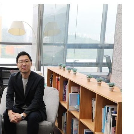
사망
 하향
별재난지역
…희망지 못
날씨]
요 선제 대
단
무'
 마쳐
부장 기소
"
협회
 교수…이