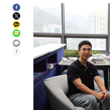
-2708초 전 >
민주 콩고 에볼라환자 4천명 돌파, 4053명 발생 1850명 
-30594초 전 >
"낮 기온 소폭 하락"…수도권 폭염중대경보, 폭염경보로
-30558초 전 >
[속보]이 대통령, '호우피해' 안동·의성 관할 4개 면 특
선포
-30521초 전 >
[단독]중수청 지원 검사들, 정원 초과 시 낮은 계급 임용
갈 수도
-28492초 전 >
낮 최고 37도 찜통더위…곳곳 소나기·강원 많은 비[내일
-26798초 전 >
SK하이닉스, 용인·청주 팹에 54조 투자…"AI 메모리 수
응"
-23654초 전 >
여자배구 이재영·이다영 자매, 아제르바이잔 투란VC 입
-22907초 전 >
외국인 심판 성 접대 7경기 들여다보니…한국 축구 '5승 2
-22641초 전 >
[속보]코스닥, 2.86포인트(0.36%) 내린 798.81마감
-22594초 전 >
[속보]코스피, 6200선 약보합…0.60% 내린 6258.77에
-22574초 전 >
[속보]원·달러 환율, 7.7원 내린 1416.1원 마감
-22463초 전 >
[속보] 노원서 40.1도 관측…서울, 2018년 이후 첫 40도
-19553초 전 >
[속보]종합특검, '계엄 수용공간 확보' 신용해 前교정본
-18426초 전 >
외신들도 주목한 韓축구 파문…"국민적 공분에 수사 재개
-18397초 전 >
11시간 압수수색에 성접대 파문까지…'쑥대밭' 된 축구
-17419초 전 >
[속보]규제합리화위원회 부위원장에 김태유 서울대 공대