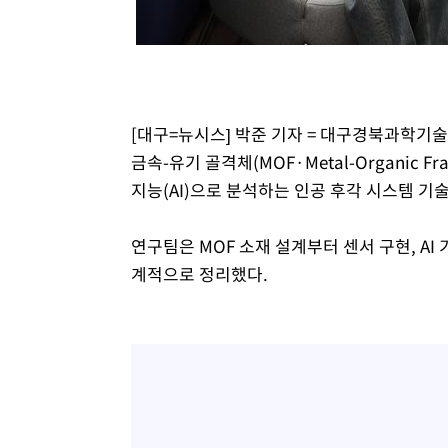
병태 후임
-13777초 전 >
[속보]국힘 윤리위, '돌려차기 발언' 진종오·서범수 징계
-9102초 전 >
[속보] 7월 중국 수출 23.9%↑ 수입 27.5%↑…무역총액 
-6262초 전 >
[속보]'채상병 순직 책임' 임성근, 항소심도 징역 3년
-6128초 전 >
[속보]종합특검, '관저이전 봐주기 감사' 유병호 구속기소
[대구=뉴시스] 박준 기자 = 대구경북과학기
-2728초 전 >
민주 콩고 에볼라환자 4천명 돌파, 4053명 발생 1850명 
금속-유기 골격체(MOF·Metal-Organic
지능(AI)으로 분석하는 인공 후각 시스템 기
연구팀은 MOF 소재 설계부터 센서 구현, AI
계적으로 정리했다.