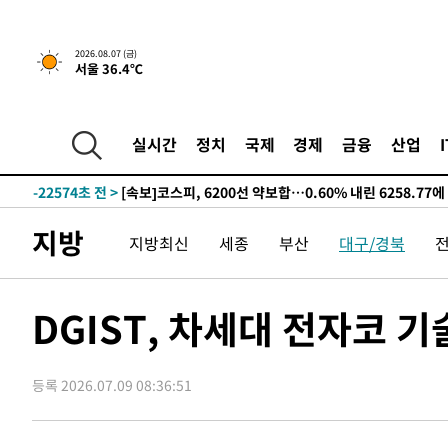
갈 수도
-28472초 전 >
낮 최고 37도 찜통더위…곳곳 소나기·강원 많은 비[내일
-26778초 전 >
SK하이닉스, 용인·청주 팹에 54조 투자…"AI 메모리 수
2026.08.07 (금)
서울 36.4℃
응"
-23634초 전 >
여자배구 이재영·이다영 자매, 아제르바이잔 투란VC 입
-22887초 전 >
외국인 심판 성 접대 7경기 들여다보니…한국 축구 '5승 2
-22621초 전 >
[속보]코스닥, 2.86포인트(0.36%) 내린 798.81마감
실시간
정치
국제
경제
금융
산업
-22574초 전 >
[속보]코스피, 6200선 약보합…0.60% 내린 6258.77에
-22554초 전 >
[속보]원·달러 환율, 7.7원 내린 1416.1원 마감
-22443초 전 >
[속보] 노원서 40.1도 관측…서울, 2018년 이후 첫 40도
지방
지방최신
세종
부산
대구/경북
-19533초 전 >
[속보]종합특검, '계엄 수용공간 확보' 신용해 前교정본
-18406초 전 >
외신들도 주목한 韓축구 파문…"국민적 공분에 수사 재개
-18377초 전 >
11시간 압수수색에 성접대 파문까지…'쑥대밭' 된 축구
DGIST, 차세대 전자코 
-17399초 전 >
[속보]규제합리화위원회 부위원장에 김태유 서울대 공대
병태 후임
-13757초 전 >
[속보]국힘 윤리위, '돌려차기 발언' 진종오·서범수 징계
등록 2026.07.09 08:36:51
-9082초 전 >
[속보] 7월 중국 수출 23.9%↑ 수입 27.5%↑…무역총액 
-6242초 전 >
[속보]'채상병 순직 책임' 임성근, 항소심도 징역 3년
-6108초 전 >
[속보]종합특검, '관저이전 봐주기 감사' 유병호 구속기소