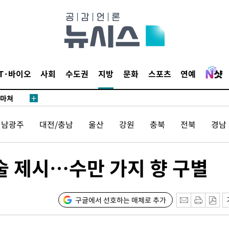
날씨]
요 선제 대
단
무'
IT·바이오
사회
수도권
지방
문화
스포츠
연예
 마쳐
전남광주
대전/충남
울산
강원
충북
전북
경남
부장 기소
"
협회
기술 제시…수만 가지 향 구별
 교수…이
 절차 개시
25.3%↑
구글에서 선호하는 매체로 추가