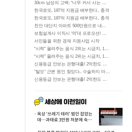
옥상 '쓰레기 테러' 범인 잡았는
데…과태료 3만원 처분에 숙박업
주 허탈