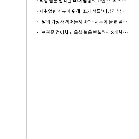
· 직장 불륜 발각된 40대 남성의 고민…"유포 동료 명예훼손·협박죄 고소 가능할까"
· 재취업한 시누이 위해 '조카 셔틀' 떠넘긴 남편…아내 "난 못한다"
· "남의 가정사 끼어들지 마"…시누이 불륜 덮으려는 남편에 억울한 아내
· "현관문 걷어차고 욕설 녹음 반복"…18개월 아기 키우는 집 뒤흔든 '앞집의 비극'