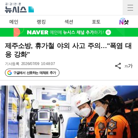
메인
랭킹
섹션
포토
제주소방, 휴가철 야외 사고 주의…"폭염 대
응 강화"
기사등록
2026/07/09 10:48:07
가
가
구글에서 선호하는 매체로 추가