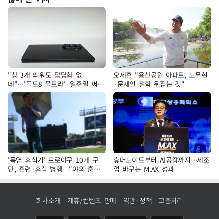
"창 3개 띄워도 답답함 없
오세훈 "용산공원 아파트, 노무현
네"…'폴드8 울트라', 일주일 써보
·문재인 철학 뒤집는 것"
니
'폭염 휴식기' 프로야구 10개 구
휴머노이드부터 AI공장까지…제조
단, 훈련·휴식 병행…"야외 훈련
업 바꾸는 M.AX 성과
해도 안전 최우선"
회사소개
제휴/컨텐츠 판매
약관·정책
고충처리