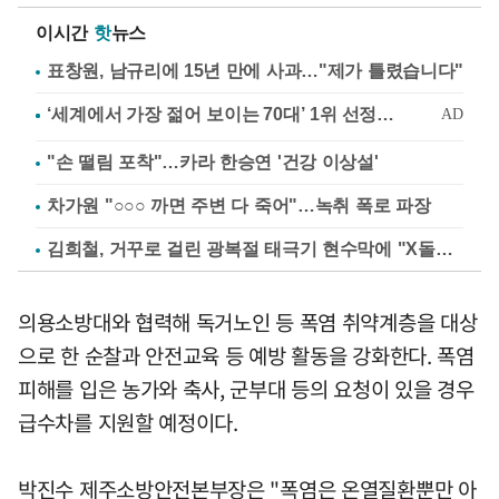
이시간
핫
뉴스
표창원, 남규리에 15년 만에 사과…"제가 틀렸습니다"
"손 떨림 포착"…카라 한승연 '건강 이상설'
차가원 "○○○ 까면 주변 다 죽어"…녹취 폭로 파장
김희철, 거꾸로 걸린 광복절 태극기 현수막에 "X돌았네"
의용소방대와 협력해 독거노인 등 폭염 취약계층을 대상
으로 한 순찰과 안전교육 등 예방 활동을 강화한다. 폭염
피해를 입은 농가와 축사, 군부대 등의 요청이 있을 경우
급수차를 지원할 예정이다.
박진수 제주소방안전본부장은 "폭염은 온열질환뿐만 아