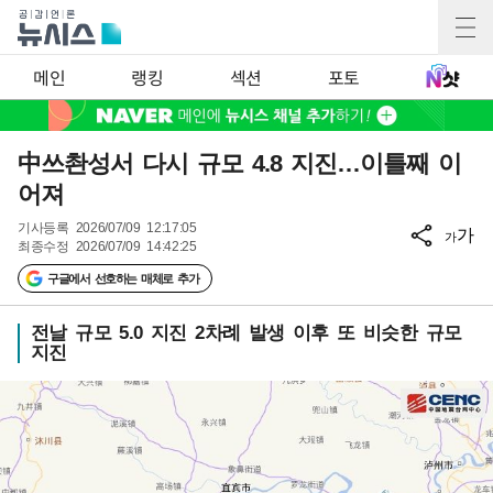
메인
랭킹
섹션
포토
中쓰촨성서 다시 규모 4.8 지진…이틀째 이
어져
기사등록
2026/07/09 12:17:05
가
가
최종수정
2026/07/09 14:42:25
구글에서 선호하는 매체로 추가
전날 규모 5.0 지진 2차례 발생 이후 또 비슷한 규모
지진