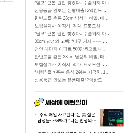
"주식 매일 사고판다"는 美 젊은
남성들…64%가 "나는 인생의
패배자“