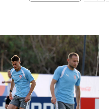
수…이병태
지(종합)
0.3만개
4.1%로
고 과감히
쪽 아웃바운
향
난지역 선포
지 못 갈
]
선제 대응"
쳐