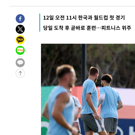
4시간 전 >
[속보]규제합리화위원회 부위원장에 김태유 서울대 공대 교
후임
-12973초 전 >
이강인, 폭염 속 AT마드리드 첫 훈련…80명 식사 대접까
12일 오전 11시 한국과 월드컵 첫 경기
-10112초 전 >
미 사업체 일자리, 7월에 2.3만개 순감하고 그 전 2개월 1
당일 도착 후 곧바로 훈련…피트니스 위주
하향수정 (2보)
-9560초 전 >
[속보] 미 사업체, 일자리 7월에 2.3만 개 줄어…실업률은 
↓
-5423초 전 >
[속보]이 대통령 "부동산 공급 기존 사고방식 매달리지 말
실천"
-4508초 전 >
이란, "오만과 '중앙 단일 루트' 합의…북쪽 인바운드·남
드는 임시"
1시간 전 >
"낮 기온 소폭 하락"…수도권 폭염중대경보, 폭염경보로 하
1시간 전 >
[속보]이 대통령, '호우피해' 안동·의성 관할 4개 면 특별재
1시간 전 >
[단독]중수청 지원 검사들, 정원 초과 시 낮은 계급 임용…희망
수도
1시간 전 >
낮 최고 37도 찜통더위…곳곳 소나기·강원 많은 비[내일날씨
2시간 전 >
SK하이닉스, 용인·청주 팹에 54조 투자…"AI 메모리 수요 
3시간 전 >
여자배구 이재영·이다영 자매, 아제르바이잔 투란VC 입단
3시간 전 >
외국인 심판 성 접대 7경기 들여다보니…한국 축구 '5승 2무'
3시간 전 >
[속보]코스닥, 2.86포인트(0.36%) 내린 798.81마감
3시간 전 >
[속보]코스피, 6200선 약보합…0.60% 내린 6258.77에 마
3시간 전 >
[속보]원·달러 환율, 7.7원 내린 1416.1원 마감