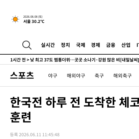
↓
-5403초 전 >
[속보]이 대통령 "부동산 공급 기존 사고방식 매달리지 말
실천"
-4488초 전 >
이란, "오만과 '중앙 단일 루트' 합의…북쪽 인바운드·남
2026.08.08 (토)
서울 30.2℃
드는 임시"
1시간 전 >
"낮 기온 소폭 하락"…수도권 폭염중대경보, 폭염경보로 하
1시간 전 >
[속보]이 대통령, '호우피해' 안동·의성 관할 4개 면 특별재
1시간 전 >
[단독]중수청 지원 검사들, 정원 초과 시 낮은 계급 임용…희망
실시간
정치
국제
경제
금융
산업
수도
1시간 전 >
낮 최고 37도 찜통더위…곳곳 소나기·강원 많은 비[내일날씨
2시간 전 >
SK하이닉스, 용인·청주 팹에 54조 투자…"AI 메모리 수요 
3시간 전 >
여자배구 이재영·이다영 자매, 아제르바이잔 투란VC 입단
스포츠
야구
해외야구
축구
해외축구
3시간 전 >
외국인 심판 성 접대 7경기 들여다보니…한국 축구 '5승 2무'
3시간 전 >
[속보]코스닥, 2.86포인트(0.36%) 내린 798.81마감
3시간 전 >
[속보]코스피, 6200선 약보합…0.60% 내린 6258.77에 마
한국전 하루 전 도착한 체
3시간 전 >
[속보]원·달러 환율, 7.7원 내린 1416.1원 마감
훈련
3시간 전 >
[속보] 노원서 40.1도 관측…서울, 2018년 이후 첫 40도
4시간 전 >
[속보]종합특검, '계엄 수용공간 확보' 신용해 前교정본부장 
4시간 전 >
외신들도 주목한 韓축구 파문…"국민적 공분에 수사 재개"
등록 2026.06.11 11:45:48
4시간 전 >
11시간 압수수색에 성접대 파문까지…'쑥대밭' 된 축구협회