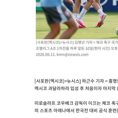
3시간 전 >
[속보] 노원서 40.1도 관측…서울, 2018년 이후 첫 40도
4시간 전 >
[속보]종합특검, '계엄 수용공간 확보' 신용해 前교정본부장 
4시간 전 >
외신들도 주목한 韓축구 파문…"국민적 공분에 수사 재개"
4시간 전 >
11시간 압수수색에 성접대 파문까지…'쑥대밭' 된 축구협회
4시간 전 >
[속보]규제합리화위원회 부위원장에 김태유 서울대 공대 교
후임
[사포판(멕시코)=뉴시스] 김명년 기자 = 체코 축구 
조별리그 A조 1차전을 하루 앞둔 10일(현지 시간) 
2026.06.11.
kmn@newsis.com
[사포판(멕시코)=뉴시스] 하근수 기자 = 홍
멕시코 과달라하라 입성 후 처음이자 마지막 
미로슬라프 코우베크 감독이 이끄는 체코 축구
의 스포츠 아레나에서 한국전 대비 공식 훈련