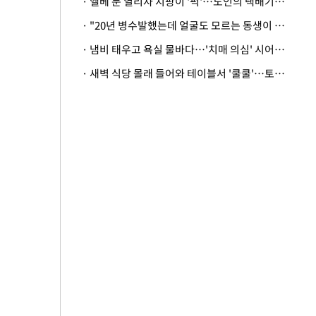
· 엘베 문 열리자 지팡이 '퍽'…노인의 택배기사 폭행 이유
· "20년 병수발했는데 얼굴도 모르는 동생이 유산 절반을"…배다른 형제 상속권 있을까
· 냄비 태우고 욕실 물바다…'치매 의심' 시어머니 검사 권유했다가 '날벼락'
· 새벽 식당 몰래 들어와 테이블서 '쿨쿨'…토사물 남기고 사라진 남성