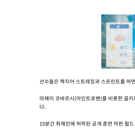
선수들은 짝지어 스트레칭과 스프린트를 하면
마체이 코바르시(아인트호벤)를 비롯한 골키
다.
15분간 취재진에 허락된 공개 훈련 막판 필