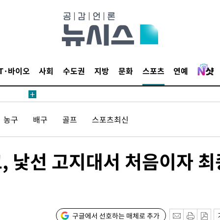
고 과감히
쪽 아웃바운
향
난지역 선포
지 못 갈
IT·바이오
사회
수도권
지방
문화
스포츠
연예
]
선제 대응"
농구
배구
골프
스포츠최신
쳐
코, 낯선 고지대서 처음이자 최
기소
구글에서 선호하는 매체로 추가