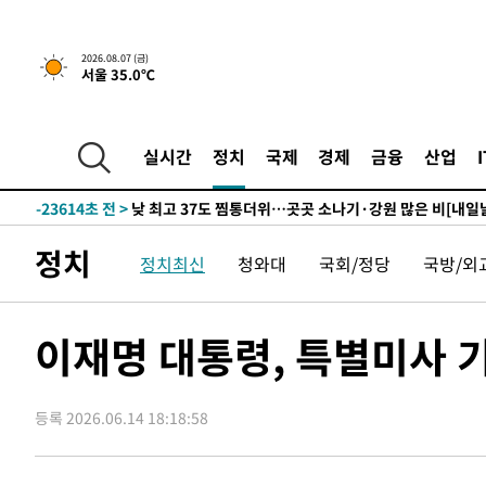
2026.08.07 (금)
서울 35.0℃
35분 전 >
민주 콩고 에볼라환자 4천명 돌파, 4053명 발생 1850명 사망
-25716초 전 >
"낮 기온 소폭 하락"…수도권 폭염중대경보, 폭염경보로
-25680초 전 >
[속보]이 대통령, '호우피해' 안동·의성 관할 4개 면 특
실시간
정치
국제
경제
금융
산업
선포
-25643초 전 >
[단독]중수청 지원 검사들, 정원 초과 시 낮은 계급 임용
갈 수도
-23614초 전 >
낮 최고 37도 찜통더위…곳곳 소나기·강원 많은 비[내일
-21920초 전 >
SK하이닉스, 용인·청주 팹에 54조 투자…"AI 메모리 수
정치
정치최신
청와대
국회/정당
국방/외
응"
-18776초 전 >
여자배구 이재영·이다영 자매, 아제르바이잔 투란VC 입
-18029초 전 >
외국인 심판 성 접대 7경기 들여다보니…한국 축구 '5승 2
-17763초 전 >
[속보]코스닥, 2.86포인트(0.36%) 내린 798.81마감
이재명 대통령, 특별미사 
-17716초 전 >
[속보]코스피, 6200선 약보합…0.60% 내린 6258.77에
-17696초 전 >
[속보]원·달러 환율, 7.7원 내린 1416.1원 마감
등록 2026.06.14 18:18:58
-17585초 전 >
[속보] 노원서 40.1도 관측…서울, 2018년 이후 첫 40도
-14675초 전 >
[속보]종합특검, '계엄 수용공간 확보' 신용해 前교정본
-13548초 전 >
외신들도 주목한 韓축구 파문…"국민적 공분에 수사 재개