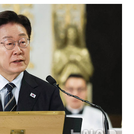
협회
 교수…이
절차 개시
25.3%↑
 하향
별재난지역
…희망지 못
날씨]
요 선제 대
단
무'
 마쳐