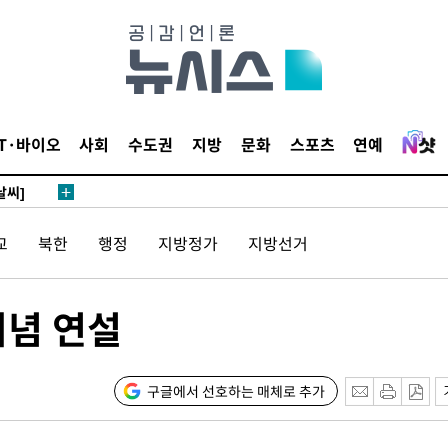
 하향
별재난지역
IT·바이오
사회
수도권
지방
문화
스포츠
연예
…희망지 못
날씨]
요 선제 대
교
북한
행정
지방정가
지방선거
단
무'
기념 연설
 마쳐
구글에서 선호하는 매체로 추가
부장 기소
"