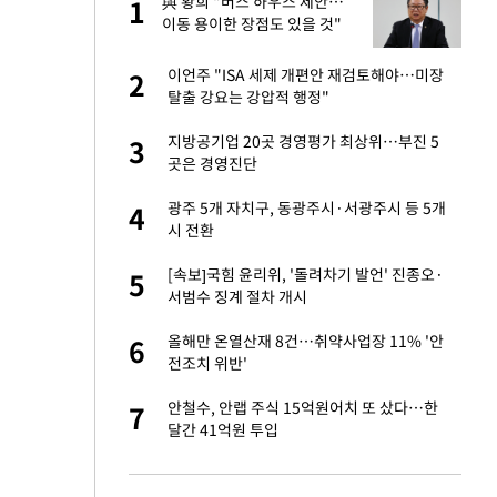
건물
與 황희 "버스 하우스 제안…
1
1
이동 용이한 장점도 있을 것"
련 직접 해봤습니
이언주 "ISA 세제 개편안 재검토해야…미장
2
2
'완벽 소화'
탈출 강요는 강압적 행정"
친구들과 연락 끊어"
지방공기업 20곳 경영평가 최상위…부진 5
3
3
곳은 경영진단
·국가대표 병행하더
광주 5개 자치구, 동광주시·서광주시 등 5개
4
4
시 전환
 분기배당 결정…3
[속보]국힘 윤리위, '돌려차기 발언' 진종오·
5
5
표
서범수 징계 절차 개시
75원 분기 배
올해만 온열산재 8건…취약사업장 11% '안
6
6
방안 확정"
전조치 위반'
하 주택은 보유·양도
안철수, 안랩 주식 15억원어치 또 샀다…한
7
7
달간 41억원 투입