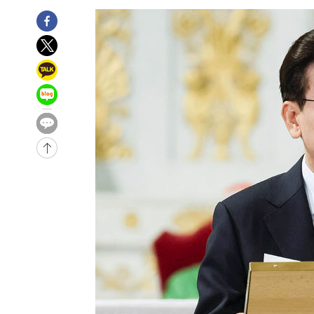
-13519초 전 >
11시간 압수수색에 성접대 파문까지…'쑥대밭' 된 축구
-12541초 전 >
[속보]규제합리화위원회 부위원장에 김태유 서울대 공대
병태 후임
-8899초 전 >
[속보]국힘 윤리위, '돌려차기 발언' 진종오·서범수 징계 
-4224초 전 >
[속보] 7월 중국 수출 23.9%↑ 수입 27.5%↑…무역총액 
-1384초 전 >
[속보]'채상병 순직 책임' 임성근, 항소심도 징역 3년
-1250초 전 >
[속보]종합특검, '관저이전 봐주기 감사' 유병호 구속기소
35분 전 >
민주 콩고 에볼라환자 4천명 돌파, 4053명 발생 1850명 사망
-25716초 전 >
"낮 기온 소폭 하락"…수도권 폭염중대경보, 폭염경보로
-25680초 전 >
[속보]이 대통령, '호우피해' 안동·의성 관할 4개 면 특
선포
-25643초 전 >
[단독]중수청 지원 검사들, 정원 초과 시 낮은 계급 임용
갈 수도
-23614초 전 >
낮 최고 37도 찜통더위…곳곳 소나기·강원 많은 비[내일
-21920초 전 >
SK하이닉스, 용인·청주 팹에 54조 투자…"AI 메모리 수
응"
-18776초 전 >
여자배구 이재영·이다영 자매, 아제르바이잔 투란VC 입
-18029초 전 >
외국인 심판 성 접대 7경기 들여다보니…한국 축구 '5승 2
-17763초 전 >
[속보]코스닥, 2.86포인트(0.36%) 내린 798.81마감
-17716초 전 >
[속보]코스피, 6200선 약보합…0.60% 내린 6258.77에