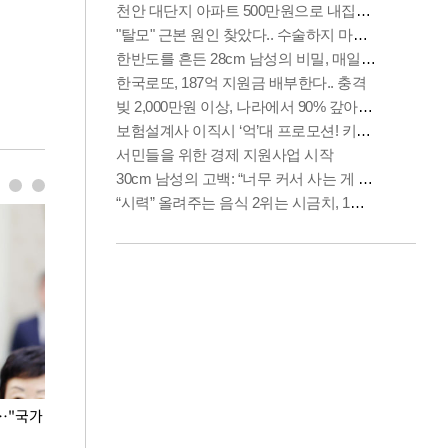
…"국가
홈플러스, 67개 점포 가오픈… 13일 정식 개장
오세훈 서울시장,
환경 점검