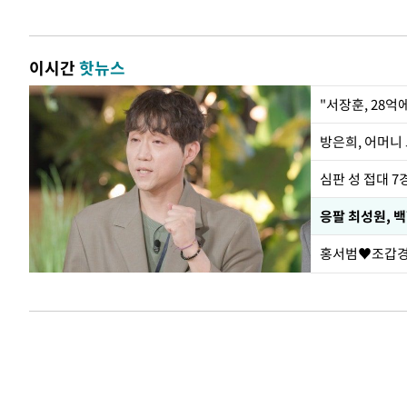
이시간
핫뉴스
"서장훈, 28억
방은희, 어머니 
심판 성 접대 7
응팔 최성원, 
홍서범♥조갑경,