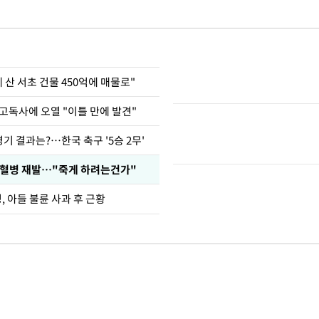
에 산 서초 건물 450억에 매물로"
고독사에 오열 "이틀 만에 발견"
경기 결과는?…한국 축구 '5승 2무'
백혈병 재발…"죽게 하려는건가"
 아들 불륜 사과 후 근황