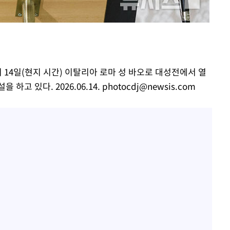
"서장훈, 28억에 산 서초 
1
450억에 매물로"
"여군 지원 막힌 UDT 훈
2
부장 기소
다"…707 출신 女유튜버 
"
전현무 "전 연인 집착에 
3
협회
 14일(현지 시간) 이탈리아 로마 성 바오로 대성전에서 열
 교수…이
하고 있다. 2026.06.14.
photocdj@newsis.com
박찬민 딸 박민하, 배우
4
절차 개시
니…여유로운 근황 공개
25.3%↑
SK하이닉스, 주당 375원
5
분기 중 추가 주주환원 발
[속보]SK하이닉스, 주당 3
6
당…"3분기 중 주주환원 
구윤철 "실거주 30억 이
7
세 모두 완화"