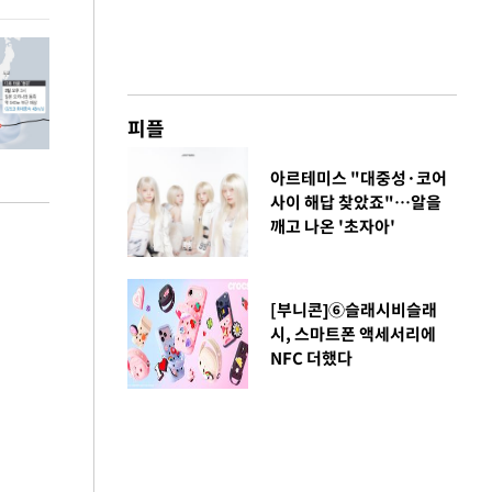
피플
아르테미스 "대중성·코어
사이 해답 찾았죠"…알을
깨고 나온 '초자아'
[부니콘]⑥슬래시비슬래
시, 스마트폰 액세서리에
NFC 더했다