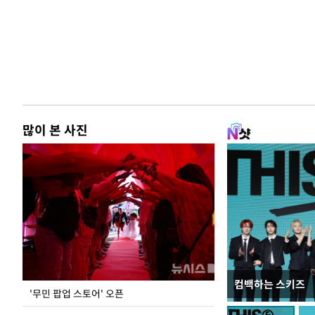
많이 본 사진
컴백하는 스키즈
지석천 뒤덮은 
'무민 팝업 스토어' 오픈