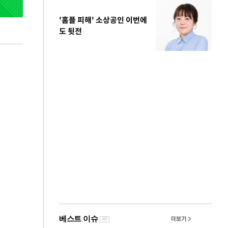
'홈플 피해' 소상공인 이번에
도 뒷전