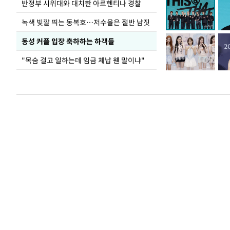
반정부 시위대와 대치한 아르헨티나 경찰
녹색 빛깔 띄는 동복호…저수율은 절반 남짓
동성 커플 입장 축하하는 하객들
"목숨 걸고 일하는데 임금 체납 웬 말이냐"