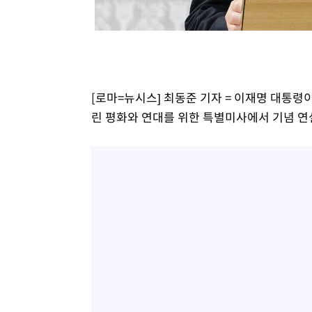
-17696초 전 >
[속보]원·달러 환율, 7.7원 내린 1416.1원 마감
-17585초 전 >
[속보] 노원서 40.1도 관측…서울, 2018년 이후 첫 40도
-14675초 전 >
[속보]종합특검, '계엄 수용공간 확보' 신용해 前교정본
-13548초 전 >
외신들도 주목한 韓축구 파문…"국민적 공분에 수사 재개
-13519초 전 >
11시간 압수수색에 성접대 파문까지…'쑥대밭' 된 축구
[로마=뉴시스] 최동준 기자 = 이재명 대통령이
-12541초 전 >
[속보]규제합리화위원회 부위원장에 김태유 서울대 공대
린 평화와 연대를 위한 특별미사에서 기념 연설을 
병태 후임
-8899초 전 >
[속보]국힘 윤리위, '돌려차기 발언' 진종오·서범수 징계 
-4224초 전 >
[속보] 7월 중국 수출 23.9%↑ 수입 27.5%↑…무역총액 
-1384초 전 >
[속보]'채상병 순직 책임' 임성근, 항소심도 징역 3년
-1250초 전 >
[속보]종합특검, '관저이전 봐주기 감사' 유병호 구속기소
35분 전 >
민주 콩고 에볼라환자 4천명 돌파, 4053명 발생 1850명 사망