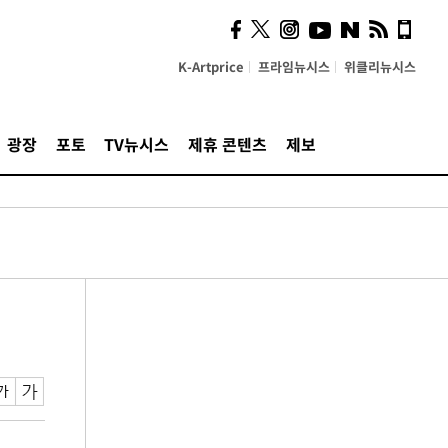
K-Artprice
프라임뉴시스
위클리뉴시스
광장
포토
TV뉴시스
제휴 콘텐츠
제보