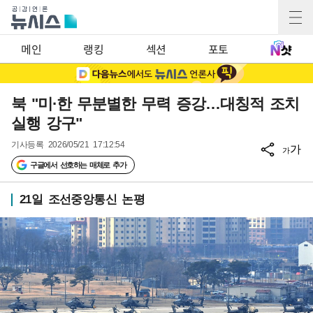
메인
랭킹
섹션
포토
북 "미·한 무분별한 무력 증강…대칭적 조치
실행 강구"
기사등록
2026/05/21 17:12:54
가
가
구글에서 선호하는 매체로 추가
21일 조선중앙통신 논평