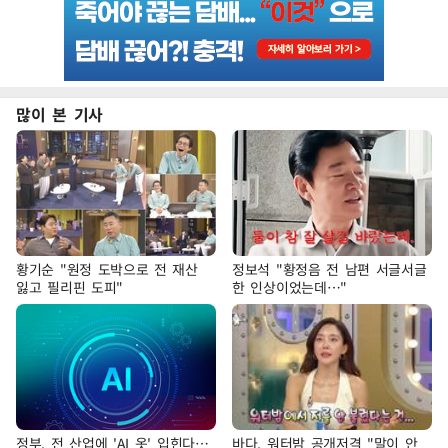
많이 본 기사
황기순 "원정 도박으로 전 재산
정보석 "황정음 전 남편 서글서글
잃고 필리핀 도피"
한 인상이었는데…"
정부, 전 산업에 'AI 옷' 입힌다…
바다, 워터밤 공개저격 "말이 안