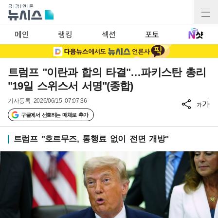
메인
랭킹
섹션
포토
트럼프 "이란과 합의 타결"…파키스탄 총리
"19일 스위스서 서명"(종합)
기사등록
2026/06/15 07:07:36
가
가
구글에서 선호하는 매체로 추가
트럼프 "호르무즈, 통행료 없이 전면 개방"