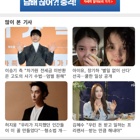
많이 본 기사
이승기 측 "차가원 전세금 미반환
아이유, 장기하 '별일 없이 산다'
은 고도의 사기 수법…엄벌 원해"
선곡…쿨한 일상 공개
허지웅 "우리가 지지했던 인간들
김혜수 "우린 돈 받고 일하는 프
이 이 꼴 만들었다"…형소법 개정
리랜서…받는 만큼 해내야"
에 격한 반응