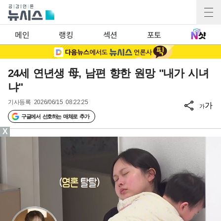
메인
랭킹
섹션
포토
24세 연년생 母, 남편 향한 원망 "내가 시녀
냐"
기사등록
2026/06/15 08:22:25
가
가
구글에서 선호하는 매체로 추가
X