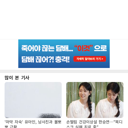
많이 본 기사
'마약 자숙' 유아인, 남사친과 볼뽀
손떨림 건강이상설 한승연…"목디
뽀 근황
스크 심해 치료 중"