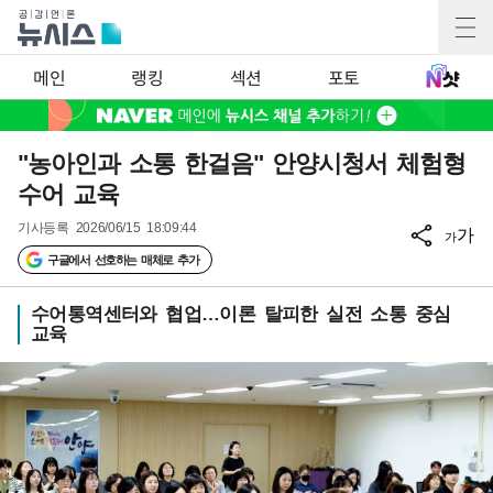
메인
랭킹
섹션
포토
"농아인과 소통 한걸음" 안양시청서 체험형
수어 교육
기사등록
2026/06/15 18:09:44
가
가
구글에서 선호하는 매체로 추가
수어통역센터와 협업…이론 탈피한 실전 소통 중심
교육