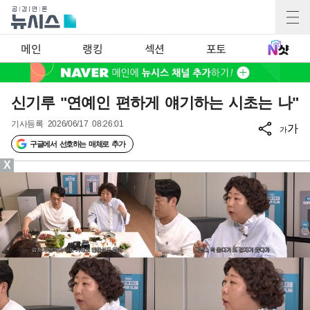
메인
랭킹
섹션
포토
신기루 "연예인 편하게 얘기하는 시초는 나"
기사등록
2026/06/17 08:26:01
가
가
구글에서 선호하는 매체로 추가
X