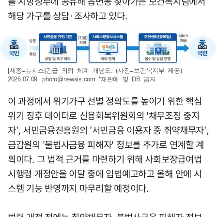
를 지방정부에 공유해 읍면동 찾아가는 보건복지팀에서
해당 가구를 상담·조사하고 있다.
[세종=뉴시스]긴급 의뢰 체계 개념도. (사진=보건복지부 제공)
2026.07.09.
photo@newsis.com
*재판매 및 DB 금지
이 과정에서 위기가구 선별 정확도를 높이기 위한 핵심
위기 징후 데이터로 신용회복위원회의 '채무조정 중지
자', 서민금융진흥원의 '서민금융 이용자 중 취약채무자',
금감원의 '불법사금융 피해자' 정보를 추가로 연계할 계
획이다. 그 법적 근거를 마련하기 위해 사회보장급여법
시행령 개정안을 이달 중에 입법예고하고 올해 안에 시
스템 기능 반영까지 마무리할 예정이다.
법령 개정 전에는 취약채무자, 불법사금융 피해자 정보