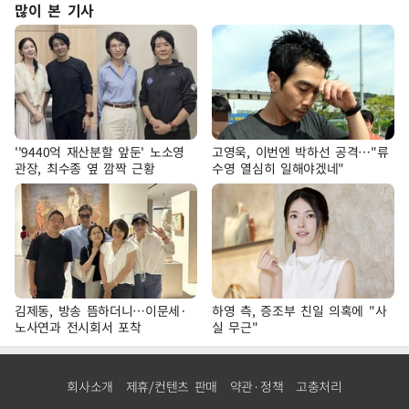
많이 본 기사
''9440억 재산분할 앞둔' 노소영
고영욱, 이번엔 박하선 공격…"류
관장, 최수종 옆 깜짝 근황
수영 열심히 일해야겠네"
김제동, 방송 뜸하더니…이문세·
하영 측, 증조부 친일 의혹에 "사
노사연과 전시회서 포착
실 무근"
회사소개
제휴/컨텐츠 판매
약관·정책
고충처리