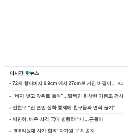
이시간
핫
뉴스
"바지 벗고 앞뒤로 돌아"…탈북민 회상한 기쁨조 검사
전현무 "전 연인 집착·통제에 친구들과 연락 끊겨"
박민하, 배우·사격 국대 병행하더니…근황이
'300억원대 사기 혐의' 차가원 구속 송치