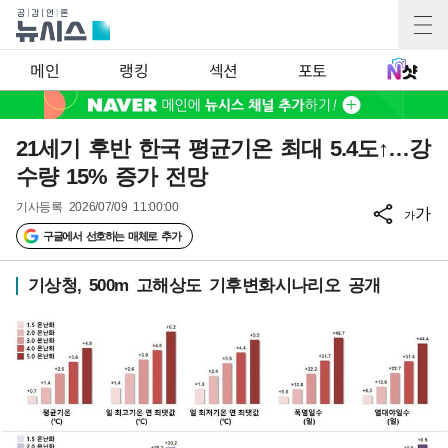
메인
랭킹
섹션
포토
21세기 후반 한국 평균기온 최대 5.4도↑…강
수량 15% 증가 전망
기사등록
2026/07/09 11:00:00
가
가
구글에서 선호하는 매체로 추가
기상청, 500m 고해상도 기후변화시나리오 공개