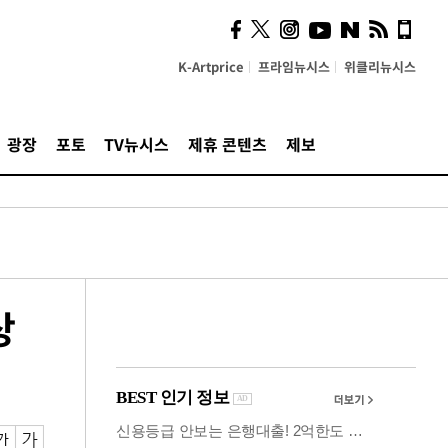
사이 해답 찾았죠"…알을
깨고 나온 '초자아'
K-Artprice
프라임뉴시스
위클리뉴시스
광장
포토
TV뉴시스
제휴 콘텐츠
제보
상