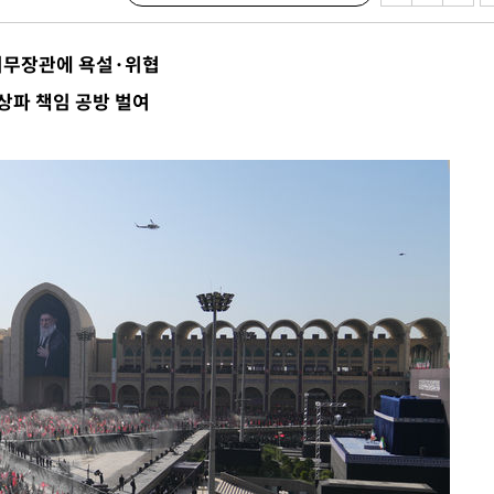
외무장관에 욕설·위협
견
상파 책임 공방 벌여
계속[다음
겠다"
드려 죄송"