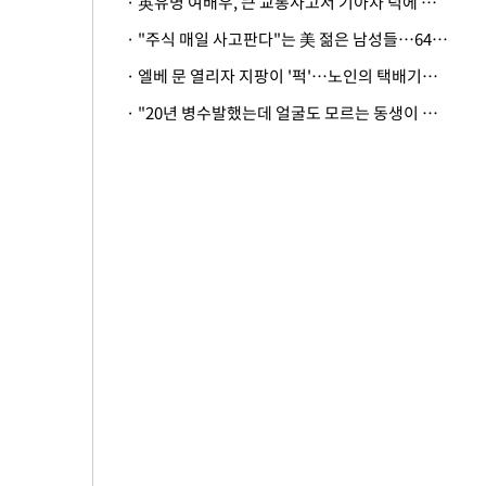
· 英유명 여배우, 큰 교통사고서 기아차 덕에 살았다
· "주식 매일 사고판다"는 美 젊은 남성들…64%가 "나는 인생의 패배자“
· 엘베 문 열리자 지팡이 '퍽'…노인의 택배기사 폭행 이유
· "20년 병수발했는데 얼굴도 모르는 동생이 유산 절반을"…배다른 형제 상속권 있을까