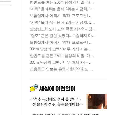
"척추 부상에도 검사 못 받아"…
전 올림픽 선수, 美봅슬레이협회
상대 소송