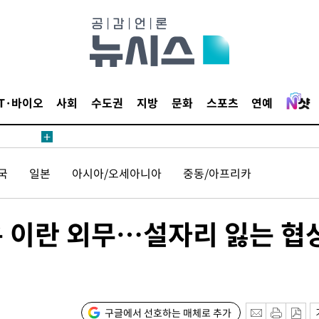
보
견
IT·바이오
사회
수도권
지방
문화
스포츠
연예
계속[다음
국
일본
아시아/오세아니아
중동/아프리카
겠다"
드려 죄송"
은 이란 외무…설자리 잃는 협
내일날씨]
 원해 아
보
구글에서 선호하는 매체로 추가