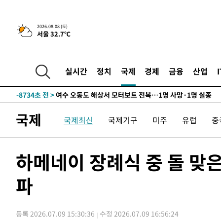
틀레티코 이적"
-25093초 전 >
수도권 40도 육박 '펄펄'…동해안 일부 지역엔 호의주의
-24062초 전 >
온열질환 사망자 3명 늘어…누적 환자 3000명 돌파
2026.08.08 (토)
서울 32.7℃
-18007초 전 >
강릉에 시간당 81.4㎜ 물폭탄…도로 잠기고 담벼락 붕괴
-14114초 전 >
백운산서 80년근 천종산삼 9뿌리 발견…감정가 1.3억원
-11824초 전 >
선재도서 해루질 나섰다 실종 60대, 닷새 만에 숨진 채 발
실시간
정치
국제
경제
금융
산업
-9358초 전 >
남자 농구, 나고야 아시안게임서 '홈팀' 일본과 한일전
-8734초 전 >
여수 오동도 해상서 모터보트 전복…1명 사망·1명 실종
-4961초 전 >
극한폭염 한풀 꺾이지만…'낮 최고 35도' 무더위, 열대야 
국제
국제최신
국제기구
미주
유럽
중
주 날씨]
-1979초 전 >
축구협회 "압수수색·성접대 논란 사과…쇄신의 기회로 삼
-496초 전 >
[속보]'압수수색·성접대 논란' 축구협회 "실망과 걱정 안겨
3시간 전 >
'최고 37도' 폭염 지속…강원동해안 최대 150㎜ 비
하메네이 장례식 중 돌 맞
4시간 전 >
[속보]뉴욕증시 상승 마감…S&P 0.6% 나스닥 1.3%↑
파
-26061초 전 >
낮 최고 35도 '무더위'…동해안 시간당 30㎜ '강한 비'[
-25331초 전 >
[속보]이강인 "감독님이 원하는 마음 느꼈고, 많은 트로피
틀레티코 이적"
-25113초 전 >
수도권 40도 육박 '펄펄'…동해안 일부 지역엔 호의주의
등록 2026.07.09 15:30:36
수정 2026.07.09 16:56:24
-24082초 전 >
온열질환 사망자 3명 늘어…누적 환자 3000명 돌파