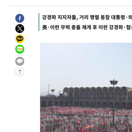
-18027초 전 >
강릉에 시간당 81.4㎜ 물폭탄…도로 잠기고 담벼락 붕괴
-14134초 전 >
백운산서 80년근 천종산삼 9뿌리 발견…감정가 1.3억원
강경파 지지자들, 거리 행렬 동참 대통령·
-11844초 전 >
선재도서 해루질 나섰다 실종 60대, 닷새 만에 숨진 채 발
美·이란 무력 충돌 재개 후 이란 강경파·협
-9378초 전 >
남자 농구, 나고야 아시안게임서 '홈팀' 일본과 한일전
-8754초 전 >
여수 오동도 해상서 모터보트 전복…1명 사망·1명 실종
-4981초 전 >
극한폭염 한풀 꺾이지만…'낮 최고 35도' 무더위, 열대야 
주 날씨]
-1999초 전 >
축구협회 "압수수색·성접대 논란 사과…쇄신의 기회로 삼
-516초 전 >
[속보]'압수수색·성접대 논란' 축구협회 "실망과 걱정 안겨
3시간 전 >
'최고 37도' 폭염 지속…강원동해안 최대 150㎜ 비
4시간 전 >
[속보]뉴욕증시 상승 마감…S&P 0.6% 나스닥 1.3%↑