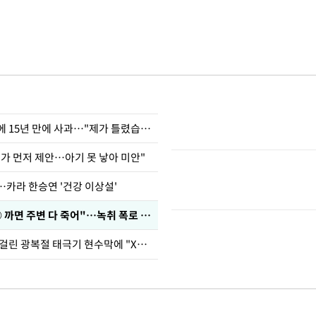
표창원, 남규리에 15년 만에 사과…"제가 틀렸습니다"
내가 먼저 제안…아기 못 낳아 미안"
…카라 한승연 '건강 이상설'
차가원 "○○○ 까면 주변 다 죽어"…녹취 폭로 파장
김희철, 거꾸로 걸린 광복절 태극기 현수막에 "X돌았네"