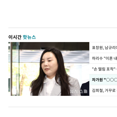
이시간
핫뉴스
하리수 "이혼 
"손 떨림 포착"