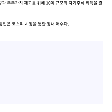
안정과 주주가치 제고를 위해 10억 규모의 자기주식 취득을 결
내일날씨]
 원해 아
 방법은 코스피 시장을 통한 장내 매수다.
보
견
계속[다음
겠다"
겨드려 죄