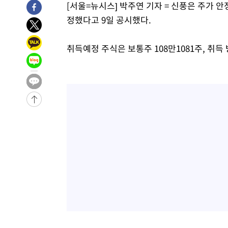
[서울=뉴시스] 박주연 기자 = 신풍은 주가 
4시간 전 >
[속보]뉴욕증시 상승 마감…S&P 0.6% 나스닥 1.3%↑
정했다고 9일 공시했다.
-28886초 전 >
낮 최고 35도 '무더위'…동해안 시간당 30㎜ '강한 비'[
-28156초 전 >
[속보]이강인 "감독님이 원하는 마음 느꼈고, 많은 트로피
취득예정 주식은 보통주 108만1081주, 취득
틀레티코 이적"
-27938초 전 >
수도권 40도 육박 '펄펄'…동해안 일부 지역엔 호의주의
-26907초 전 >
온열질환 사망자 3명 늘어…누적 환자 3000명 돌파
-20852초 전 >
강릉에 시간당 81.4㎜ 물폭탄…도로 잠기고 담벼락 붕괴
-16959초 전 >
백운산서 80년근 천종산삼 9뿌리 발견…감정가 1.3억원
-14669초 전 >
선재도서 해루질 나섰다 실종 60대, 닷새 만에 숨진 채 발
-12203초 전 >
남자 농구, 나고야 아시안게임서 '홈팀' 일본과 한일전
-11579초 전 >
여수 오동도 해상서 모터보트 전복…1명 사망·1명 실종
-7806초 전 >
극한폭염 한풀 꺾이지만…'낮 최고 35도' 무더위, 열대야 
주 날씨]
-4824초 전 >
축구협회 "압수수색·성접대 논란 사과…쇄신의 기회로 삼
-3341초 전 >
[속보]'압수수색·성접대 논란' 축구협회 "실망과 걱정 안
송"
2시간 전 >
'최고 37도' 폭염 지속…강원동해안 최대 150㎜ 비
4시간 전 >
[속보]뉴욕증시 상승 마감…S&P 0.6% 나스닥 1.3%↑