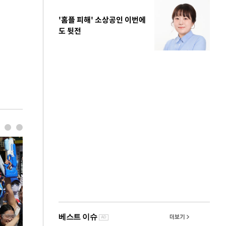
'홈플 피해' 소상공인 이번에
도 뒷전