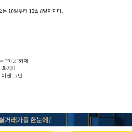
"창 3개 띄워도 답답함 없
1
네"…'폴드8 울트라', 일
 10일부터 10월 8일까지다.
써보니
오세훈 "용산공원 아파트,
2
학 뒤집는 것"
김도영·곽빈·안현민…오
3
집은 차기 메이저리거
'폭염 휴식기' 프로야구 1
4
식 병행…"야외 훈련 해도
휴머노이드부터 AI공장
5
M.AX 성과
'리센느 논란' 김선태, 
6
장 "다시 돌아올 생각?"
'덜 똘똘한 한 채' 시대 
7
에 쏠리는 관심[세제 개편,