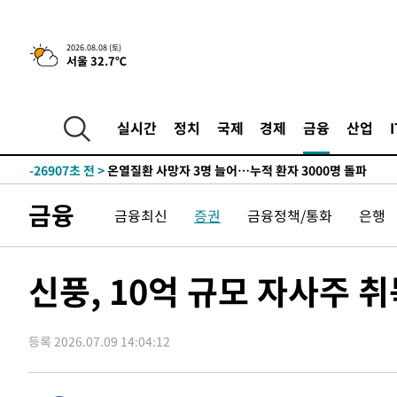
2026.08.08 (토)
서울 32.7℃
4시간 전 >
[속보]뉴욕증시 상승 마감…S&P 0.6% 나스닥 1.3%↑
-28886초 전 >
낮 최고 35도 '무더위'…동해안 시간당 30㎜ '강한 비'[
-28156초 전 >
[속보]이강인 "감독님이 원하는 마음 느꼈고, 많은 트로피
실시간
정치
국제
경제
금융
산업
틀레티코 이적"
-27938초 전 >
수도권 40도 육박 '펄펄'…동해안 일부 지역엔 호의주의
-26907초 전 >
온열질환 사망자 3명 늘어…누적 환자 3000명 돌파
-20852초 전 >
강릉에 시간당 81.4㎜ 물폭탄…도로 잠기고 담벼락 붕괴
금융
금융최신
증권
금융정책/통화
은행
-16959초 전 >
백운산서 80년근 천종산삼 9뿌리 발견…감정가 1.3억원
-14669초 전 >
선재도서 해루질 나섰다 실종 60대, 닷새 만에 숨진 채 발
-12203초 전 >
남자 농구, 나고야 아시안게임서 '홈팀' 일본과 한일전
신풍, 10억 규모 자사주 
-11579초 전 >
여수 오동도 해상서 모터보트 전복…1명 사망·1명 실종
-7806초 전 >
극한폭염 한풀 꺾이지만…'낮 최고 35도' 무더위, 열대야 
주 날씨]
등록 2026.07.09 14:04:12
-4824초 전 >
축구협회 "압수수색·성접대 논란 사과…쇄신의 기회로 삼
-3341초 전 >
[속보]'압수수색·성접대 논란' 축구협회 "실망과 걱정 안
송"
2시간 전 >
'최고 37도' 폭염 지속…강원동해안 최대 150㎜ 비