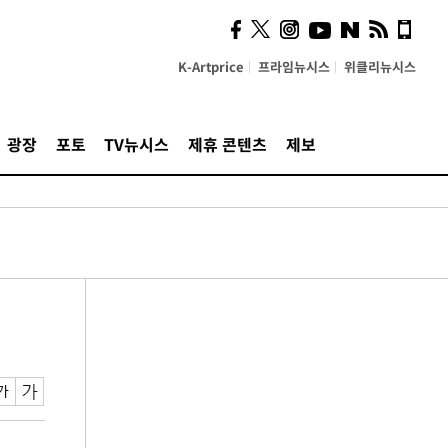
K-Artprice
프라임뉴시스
위클리뉴시스
광장
포토
TV뉴시스
제휴 콘텐츠
제보