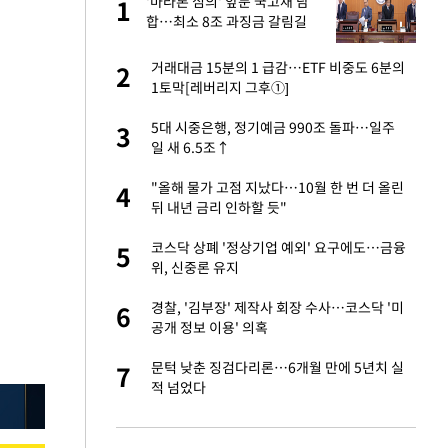
'마라톤 심의' 앞둔 국고채 담
1
1
주일
합…최소 8조 과징금 갈림길
 노무현·문재인 철
거래대금 15분의 1 급감…ETF 비중도 6분의
2
2
1토막[레버리지 그후①]
승환·니퍼트가 콕
5대 시중은행, 정기예금 990조 돌파…일주
3
3
일 새 6.5조↑
0개 구단, 훈련·휴
"올해 물가 고점 지났다…10월 한 번 더 올린
4
4
 안전 최우선"
뒤 내년 금리 인하할 듯"
까지…제조업 바꾸는
코스닥 상폐 '정상기업 예외' 요구에도…금융
5
5
위, 신중론 유지
초췌한 근황…충주시
경찰, '김부장' 제작사 회장 수사…코스닥 '미
6
6
공개 정보 이용' 의혹
오나…20억대 아파트
문턱 낮춘 징검다리론…6개월 만에 5년치 실
7
7
 그 이후②]
적 넘었다