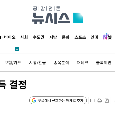
내일날씨]
 원해 아
IT·바이오
사회
수도권
지방
문화
스포츠
연예
보
보험/카드
시황/환율
종목분석
재테크
블록체인
견
취득 결정
계속[다음
겠다"
구글에서 선호하는 매체로 추가
겨드려 죄