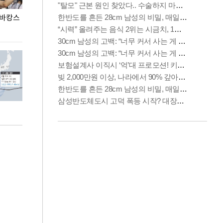
 바캉스
용산어린이정원 앞 즐비한 근조화환, 왜?
이번주 국회에는 