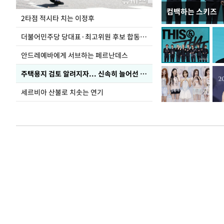
컴백하는 스키즈
청와대 일주일
2타점 적시타 치는 이정후
더불어민주당 당대표·최고위원 후보 합동연설회
안드레예바에게 서브하는 페르난데스
주택용지 검토 알려지자... 신속히 늘어선 '근조화환'
세르비아 산불로 치솟는 연기