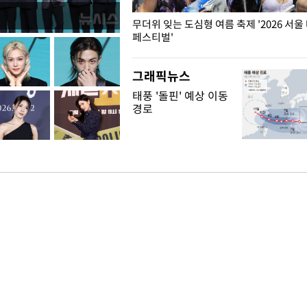
무더위 잊는 도심형 여름 축제 '2026 서울
페스티벌'
그래픽뉴스
태풍 '돌핀' 예상 이동
경로