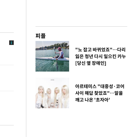
피플
"노 잡고 바뀌었죠"…다리
잃은 청년 다시 일으킨 카누
[당신 옆 장애인]
아르테미스 "대중성·코어
사이 해답 찾았죠"…알을
깨고 나온 '초자아'