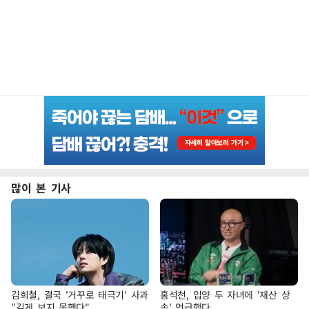
많이 본 기사
김희철, 결국 '거꾸로 태극기' 사과
홍석천, 입양 두 자녀에 '재산 상
"깊게 보지 못했다"
속' 언급했다