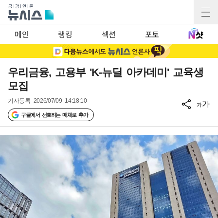
메인
랭킹
섹션
포토
우리금융, 고용부 'K-뉴딜 아카데미' 교육생
모집
기사등록
2026/07/09 14:18:10
가
가
구글에서 선호하는 매체로 추가