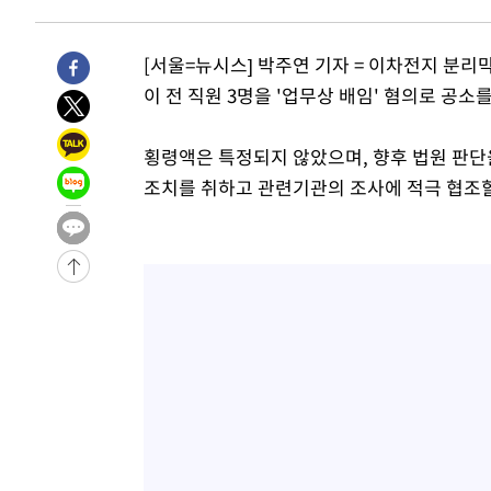
3시간 전 >
[속보]뉴욕증시 상승 마감…S&P 0.6% 나스닥 1.3%↑
-30869초 전 >
낮 최고 35도 '무더위'…동해안 시간당 30㎜ '강한 비'[
[서울=뉴시스] 박주연 기자 = 이차전지 분
-30139초 전 >
[속보]이강인 "감독님이 원하는 마음 느꼈고, 많은 트로피
이 전 직원 3명을 '업무상 배임' 혐의로 공소
틀레티코 이적"
-29921초 전 >
수도권 40도 육박 '펄펄'…동해안 일부 지역엔 호의주의
-28890초 전 >
온열질환 사망자 3명 늘어…누적 환자 3000명 돌파
횡령액은 특정되지 않았으며, 향후 법원 판단
-22835초 전 >
강릉에 시간당 81.4㎜ 물폭탄…도로 잠기고 담벼락 붕괴
조치를 취하고 관련기관의 조사에 적극 협조할
-18942초 전 >
백운산서 80년근 천종산삼 9뿌리 발견…감정가 1.3억원
-16652초 전 >
선재도서 해루질 나섰다 실종 60대, 닷새 만에 숨진 채 발
-14186초 전 >
남자 농구, 나고야 아시안게임서 '홈팀' 일본과 한일전
-13562초 전 >
여수 오동도 해상서 모터보트 전복…1명 사망·1명 실종
-9789초 전 >
극한폭염 한풀 꺾이지만…'낮 최고 35도' 무더위, 열대야 
주 날씨]
-6807초 전 >
축구협회 "압수수색·성접대 논란 사과…쇄신의 기회로 삼
-5324초 전 >
[속보]'압수수색·성접대 논란' 축구협회 "실망과 걱정 안
송"
1시간 전 >
'최고 37도' 폭염 지속…강원동해안 최대 150㎜ 비
3시간 전 >
[속보]뉴욕증시 상승 마감…S&P 0.6% 나스닥 1.3%↑