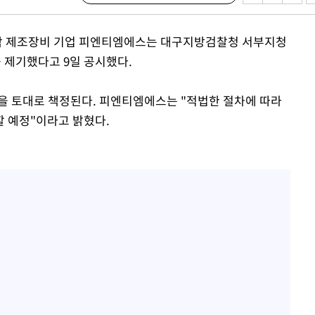
내일날씨]
리막 제조장비 기업 피엔티엠에스는 대구지방검찰청 서부지청
 원해 아
를 제기했다고 9일 공시했다.
보
을 토대로 책정된다. 피엔티엠에스는 "적법한 절차에 따라
 예정"이라고 밝혔다.
견
계속[다음
겠다"
겨드려 죄