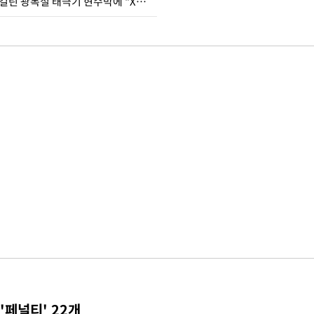
김희철, 거꾸로 걸린 광복절 태극기 현수막에 "X돌았네"
'페널티' 22개