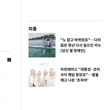
피플
"노 잡고 바뀌었죠"…다리
잃은 청년 다시 일으킨 카누
[당신 옆 장애인]
아르테미스 "대중성·코어
사이 해답 찾았죠"…알을
깨고 나온 '초자아'