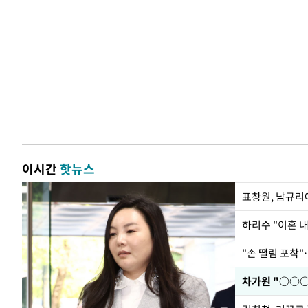
이시간
핫뉴스
하리수 "이혼 
"손 떨림 포착"