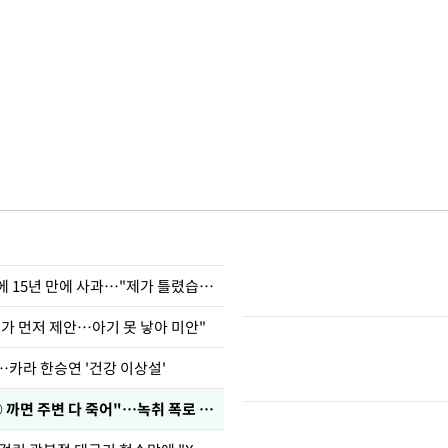
표창원, 남규리에 15년 만에 사과…"제가 틀렸습니다"
내가 먼저 제안…아기 못 낳아 미안"
…카라 한승연 '건강 이상설'
차가원 "○○○ 까면 주변 다 죽어"…녹취 폭로 파장