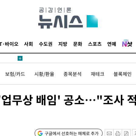
내일날씨]
 원해 아
IT·바이오
사회
수도권
지방
문화
스포츠
연예
보
보험/카드
시황/환율
종목분석
재테크
블록체인
견
'업무상 배임' 공소…"조사 
계속[다음
겠다"
겨드려 죄
구글에서 선호하는 매체로 추가