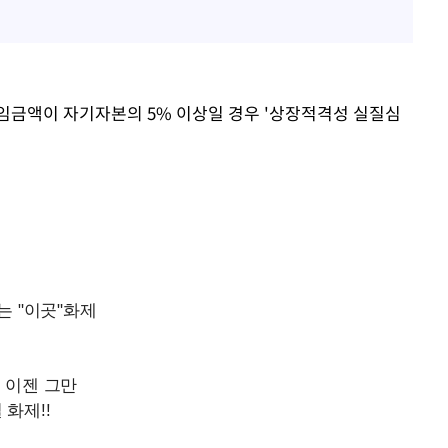
"창 3개 띄워도 답답함 없
1
네"…'폴드8 울트라', 일
써보니
오세훈 "용산공원 아파트,
2
학 뒤집는 것"
배임금액이 자기자본의 5% 이상일 경우 '상장적격성 실질심
김도영·곽빈·안현민…오
3
집은 차기 메이저리거
'폭염 휴식기' 프로야구 1
4
식 병행…"야외 훈련 해도
휴머노이드부터 AI공장
5
M.AX 성과
'리센느 논란' 김선태, 
6
장 "다시 돌아올 생각?"
폭염에 장바구니 물가 들썩
7
수는 고온[폭염 속 경제는