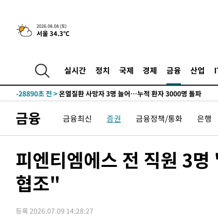
2026.08.08 (토)
서울 34.3℃
3시간 전 >
[속보]뉴욕증시 상승 마감…S&P 0.6% 나스닥 1.3%↑
-30869초 전 >
낮 최고 35도 '무더위'…동해안 시간당 30㎜ '강한 비'[
-30139초 전 >
[속보]이강인 "감독님이 원하는 마음 느꼈고, 많은 트로피
실시간
정치
국제
경제
금융
산업
틀레티코 이적"
-29921초 전 >
수도권 40도 육박 '펄펄'…동해안 일부 지역엔 호의주의
-28890초 전 >
온열질환 사망자 3명 늘어…누적 환자 3000명 돌파
-22835초 전 >
강릉에 시간당 81.4㎜ 물폭탄…도로 잠기고 담벼락 붕괴
금융
금융최신
증권
금융정책/통화
은행
-18942초 전 >
백운산서 80년근 천종산삼 9뿌리 발견…감정가 1.3억원
-16652초 전 >
선재도서 해루질 나섰다 실종 60대, 닷새 만에 숨진 채 발
-14186초 전 >
남자 농구, 나고야 아시안게임서 '홈팀' 일본과 한일전
피엔티엠에스 전 직원 3명 
-13562초 전 >
여수 오동도 해상서 모터보트 전복…1명 사망·1명 실종
협조"
-9789초 전 >
극한폭염 한풀 꺾이지만…'낮 최고 35도' 무더위, 열대야 
주 날씨]
-6807초 전 >
축구협회 "압수수색·성접대 논란 사과…쇄신의 기회로 삼
-5324초 전 >
[속보]'압수수색·성접대 논란' 축구협회 "실망과 걱정 안
등록 2026.07.09 14:28:27
송"
1시간 전 >
'최고 37도' 폭염 지속…강원동해안 최대 150㎜ 비