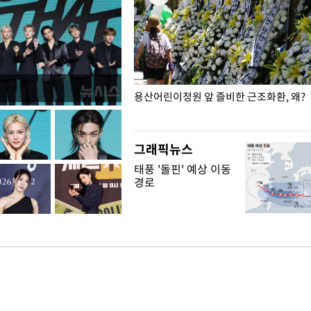
일주일
용산어린이정원 앞 즐비한 근조화환, 왜?
그래픽뉴스
태풍 '돌핀' 예상 이동
경로