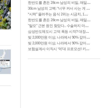
이번주 국회에는 무슨 일이? [뉴시스국회토pic]
청와대 일주일