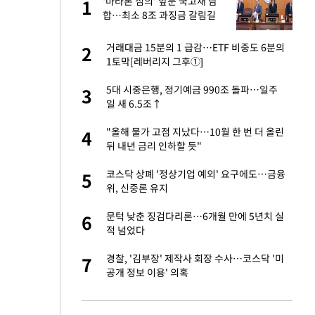
'마라톤 심의' 앞둔 국고채 담
1
1
주일
합…최소 8조 과징금 갈림길
 노무현·문재인 철
거래대금 15분의 1 급감…ETF 비중도 6분의
2
2
1토막[레버리지 그후①]
승환·니퍼트가 콕
5대 시중은행, 정기예금 990조 돌파…일주
3
3
일 새 6.5조↑
0개 구단, 훈련·휴
"올해 물가 고점 지났다…10월 한 번 더 올린
4
4
 안전 최우선"
뒤 내년 금리 인하할 듯"
까지…제조업 바꾸는
코스닥 상폐 '정상기업 예외' 요구에도…금융
5
5
위, 신중론 유지
초췌한 근황…충주시
문턱 낮춘 징검다리론…6개월 만에 5년치 실
6
6
적 넘었다
…품목별 희비, 변
경찰, '김부장' 제작사 회장 수사…코스닥 '미
7
7
①]
공개 정보 이용' 의혹