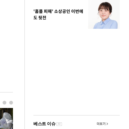
'홈플 피해' 소상공인 이번에
도 뒷전