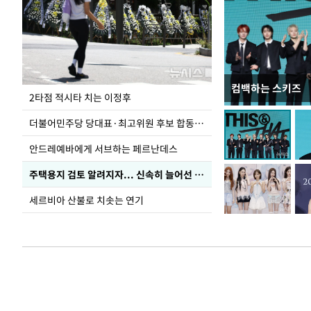
컴백하는 스키즈
사진으로 보는 
2타점 적시타 치는 이정후
더불어민주당 당대표·최고위원 후보 합동연설회
안드레예바에게 서브하는 페르난데스
주택용지 검토 알려지자... 신속히 늘어선 '근조화환'
세르비아 산불로 치솟는 연기