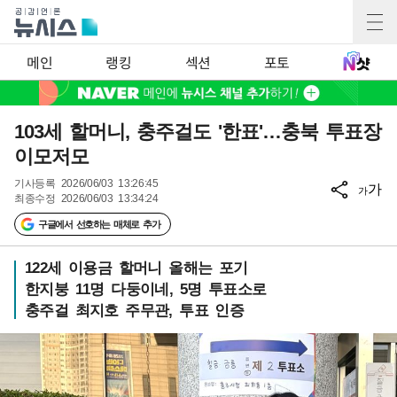
메인
랭킹
섹션
포토
103세 할머니, 충주걸도 '한표'…충북 투표장
이모저모
기사등록
2026/06/03 13:26:45
가
가
최종수정
2026/06/03 13:34:24
구글에서 선호하는 매체로 추가
122세 이용금 할머니 올해는 포기
한지붕 11명 다둥이네, 5명 투표소로
충주걸 최지호 주무관, 투표 인증