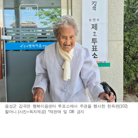
음성군 감곡면 행복이음센터 투표소에서 주권을 행사한 한옥련(102)
할머니.(사진=독자제공) *재판매 및 DB 금지