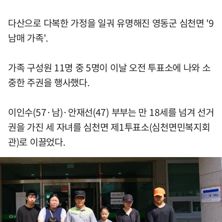
다산으로 다복한 가정을 일궈 유명해진 영동군 심천면 '9
남매 가족'.
가족 구성원 11명 중 5명이 이날 오전 투표소에 나와 소
중한 주권을 행사했다.
이인수(57·남)·안재선(47) 부부는 만 18세를 넘겨 선거
권을 가진 세 자녀를 심천면 제1투표소(심천면민복지회
관)로 이끌었다.