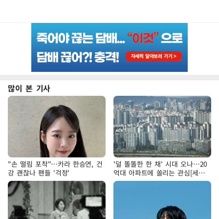
많이 본 기사
"손 떨림 포착"…카라 한승연, 건
'덜 똘똘한 한 채' 시대 오나…20
강 괜찮나 팬들 '걱정'
억대 아파트에 쏠리는 관심[세제
개편, 그 이후②]