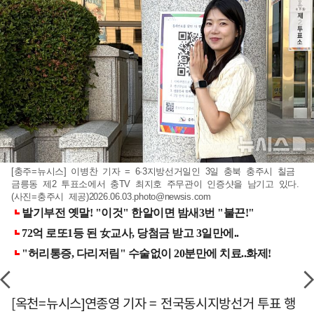
[충주=뉴시스] 이병찬 기자 = 6·3지방선거일인 3일 충북 충주시 칠금
금릉동 제2 투표소에서 충TV 최지호 주무관이 인증샷을 남기고 있다.
(사진=충주시 제공)
2026.06.03.photo@newsis.com
[옥천=뉴시스]연종영 기자 = 전국동시지방선거 투표 행