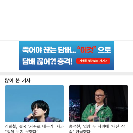
많이 본 기사
김희철, 결국 '거꾸로 태극기' 사과
홍석천, 입양 두 자녀에 '재산 상
"깊게 보지 못했다"
속' 언급했다