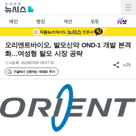
메인
랭킹
섹션
포토
오리엔트바이오, 발모신약 OND-1 개발 본격
화…여성형 탈모 시장 공략
기사등록
2026/07/09 08:07:32
가
가
구글에서 선호하는 매체로 추가