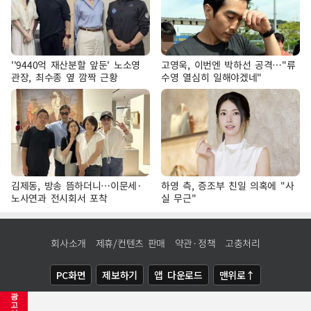
''9440억 재산분할 앞둔' 노소영
고영욱, 이번엔 박하선 공격…"류
관장, 최수종 옆 깜짝 근황
수영 열심히 일해야겠네"
김제동, 방송 뜸하더니…이문세·
하영 측, 증조부 친일 의혹에 "사
노사연과 전시회서 포착
실 무근"
회사소개
제휴/컨텐츠 판매
약관·정책
고충처리
PC화면
제보하기
앱 다운로드
맨위로↑
광
COPYRIGHTⓒ
NEWSIS
ALL RIGHTS RESERVED.
고