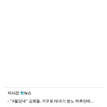
이시간
핫
뉴스
"X돌았네" 김희철, 거꾸로 태극기 분노 하루만에…