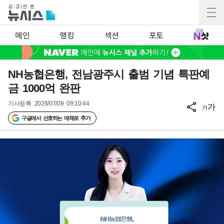
메인
랭킹
섹션
포토
NH농협은행, 전남광주시 출범 기념 특판예
금 1000억 완판
기사등록
2026/07/09 09:10:44
가
가
구글에서 선호하는 매체로 추가