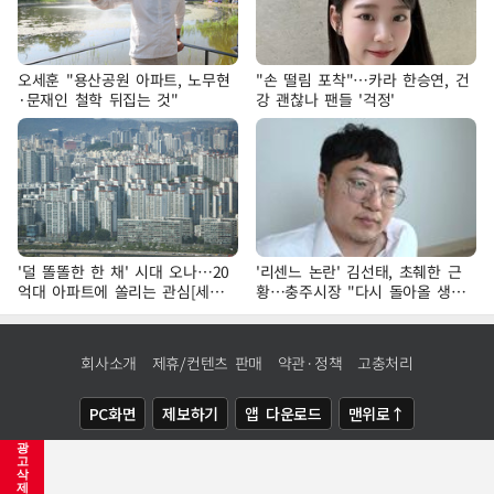
오세훈 "용산공원 아파트, 노무현
"손 떨림 포착"…카라 한승연, 건
·문재인 철학 뒤집는 것"
강 괜찮나 팬들 '걱정'
'덜 똘똘한 한 채' 시대 오나…20
'리센느 논란' 김선태, 초췌한 근
억대 아파트에 쏠리는 관심[세제
황…충주시장 "다시 돌아올 생
개편, 그 이후②]
각?"
회사소개
제휴/컨텐츠 판매
약관·정책
고충처리
PC화면
제보하기
앱 다운로드
맨위로↑
광
COPYRIGHTⓒ
NEWSIS
ALL RIGHTS RESERVED.
고
삭
제