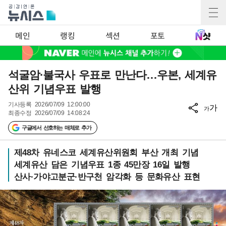
메인
랭킹
섹션
포토
석굴암·불국사 우표로 만난다…우본, 세계유
산위 기념우표 발행
기사등록
2026/07/09 12:00:00
가
가
최종수정
2026/07/09 14:08:24
구글에서 선호하는 매체로 추가
제48차 유네스코 세계유산위원회 부산 개최 기념
세계유산 담은 기념우표 1종 45만장 16일 발행
산사·가야고분군·반구천 암각화 등 문화유산 표현