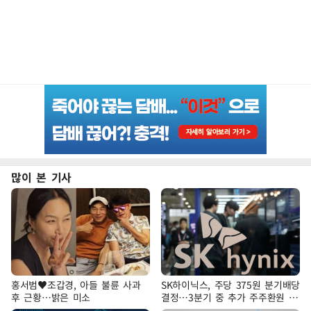
많이 본 기사
홍서범♥조갑경, 아들 불륜 사과
SK하이닉스, 주당 375원 분기배당
후 근황…밝은 미소
결정…3분기 중 추가 주주환원 발
표