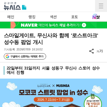
메인
랭킹
섹션
포토
스마일게이트, 무신사와 함께 '로스트아크'
성수동 팝업 개시
기사등록
2026/07/09 16:16:02
가
가
구글에서 선호하는 매체로 추가
22일부터 31일까지 서울 성동구 무신사 스토어 성수
에서 진행