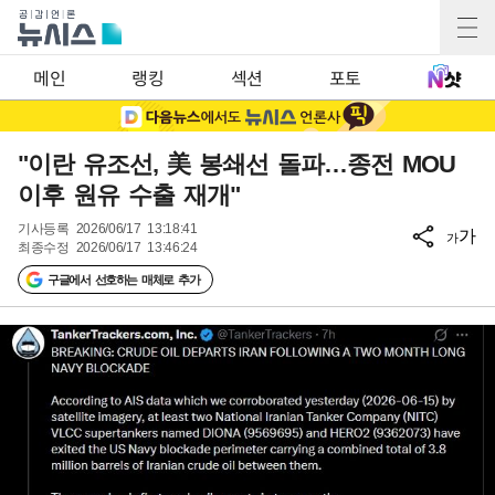
메인
랭킹
섹션
포토
"이란 유조선, 美 봉쇄선 돌파…종전 MOU
이후 원유 수출 재개"
기사등록
2026/06/17 13:18:41
가
가
최종수정
2026/06/17 13:46:24
구글에서 선호하는 매체로 추가