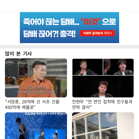
많이 본 기사
"서장훈, 28억에 산 서초 건물
전현무 "전 연인 집착에 친구들과
450억에 매물로"
연락 끊어"