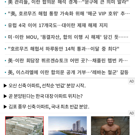
美 관리들, 이란 합의문 해석 경계…"문구에 큰 의미 말라"
"美, 호르무즈 해협 통항 가속화 위해 '해군 VIP 호위' 추진"
유럽 4국 이어 17개국도…대이란 제재 해제 지지
미·이란 MOU, '동결자산, 합의 이행 시 해제' 담긴 듯…일부 선지급 여부 촉각
"호르무즈 해협서 하루동안 14척 통과…이달 중 최다"
美·이란 회담장 뷔르겐슈토크 어떤 곳?…채플린 헵번 카터 다녀간 휴양지
美, 이스라엘에 이란 합의문 공개 거부…'레바논 철군' 갈등