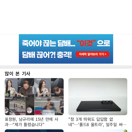
많이 본 기사
표창원, 남규리에 15년 만에 사
"창 3개 띄워도 답답함 없
과…"제가 틀렸습니다"
네"…'폴드8 울트라', 일주일 써보
니