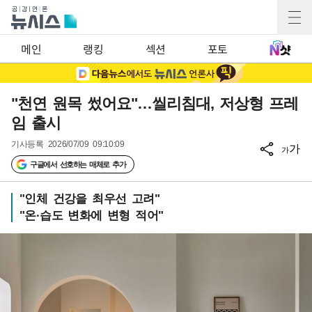
메인
랭킹
섹션
포토
"천연 원목 썼어요"…씰리침대, 저상형 프레
임 출시
기사등록
2026/07/09 09:10:09
가
가
구글에서 선호하는 매체로 추가
"인체 건강을 최우선 고려"
"온·습도 변화에 변형 적어"