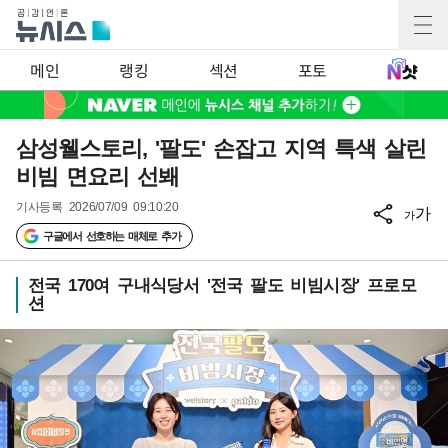
메인
랭킹
섹션
포토
삼성웰스토리, '팔도' 손잡고 지역 특색 살린
비빔 면요리 선봬
기사등록
2026/07/09 09:10:20
가
가
구글에서 선호하는 매체로 추가
전국 170여 구내식당서 '전국 팔도 비빔시장' 프로모
션