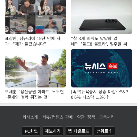
표창원, 남규리에 15년 만에 사
"창 3개 띄워도 답답함 없
과…"제가 틀렸습니다"
네"…'폴드8 울트라', 일주일 써보
니
오세훈 "용산공원 아파트, 노무현
[속보]뉴욕증시 상승 마감…S&P
·문재인 철학 뒤집는 것"
0.6% 나스닥 1.3%↑
회사소개
제휴/컨텐츠 판매
약관·정책
고충처리
PC화면
제보하기
앱 다운로드
맨위로↑