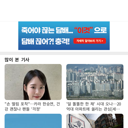
많이 본 기사
"손 떨림 포착"…카라 한승연, 건
'덜 똘똘한 한 채' 시대 오나…20
강 괜찮나 팬들 '걱정'
억대 아파트에 쏠리는 관심[세제
개편, 그 이후②]