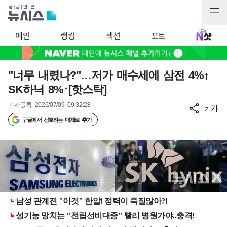
메인
랭킹
섹션
포토
"너무 내렸나?"…저가 매수세에 삼전 4%↑
SK하닉 8%↑[핫스탁]
기사등록
2026/07/09 09:32:28
가
가
구글에서 선호하는 매체로 추가