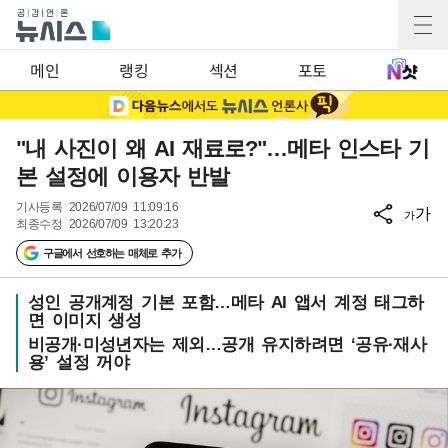
메인
랭킹
섹션
포토
"내 사진이 왜 AI 재료로?"…메타 인스타 기
본 설정에 이용자 반발
기사등록
2026/07/09 11:09:16
가
가
최종수정
2026/07/09 13:20:23
구글에서 선호하는 매체로 추가
성인 공개계정 기본 포함…메타 AI 앱서 계정 태그하
면 이미지 생성
비공개·미성년자는 제외…공개 유지하려면 ‘공유·재사
용’ 설정 꺼야