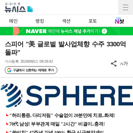
메인
랭킹
섹션
포토
스피어 "美 글로벌 발사업체향 수주 3300억
돌파"
기사등록
2026/06/11 08:28:42
가
가
구글에서 선호하는 매체로 추가