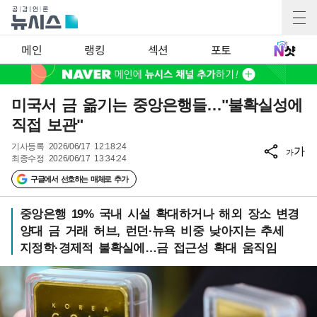
메인
랭킹
섹션
포토
미국서 금 옮기는 중앙은행들…"불확실성에
직접 보관"
기사등록
2026/06/17 12:18:24
가
가
최종수정
2026/06/17 13:34:24
구글에서 선호하는 매체로 추가
중앙은행 19% 국내 시설 확대하거나 해외 장소 변경
양대 금 거래 허브, 런던·뉴욕 비중 낮아지는 추세
지정학·경제적 불확실에…금 접근성 확대 움직임