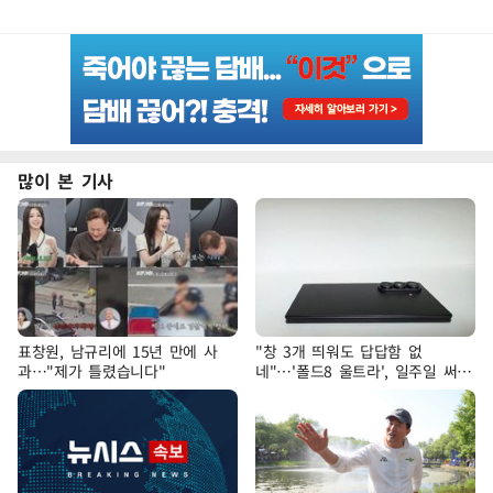
많이 본 기사
표창원, 남규리에 15년 만에 사
"창 3개 띄워도 답답함 없
과…"제가 틀렸습니다"
네"…'폴드8 울트라', 일주일 써보
니