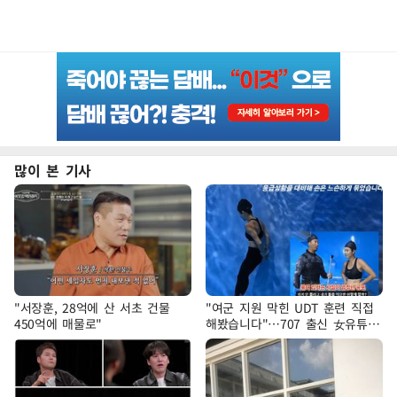
많이 본 기사
"서장훈, 28억에 산 서초 건물
"여군 지원 막힌 UDT 훈련 직접
450억에 매물로"
해봤습니다"…707 출신 女유튜버
'완벽 소화'