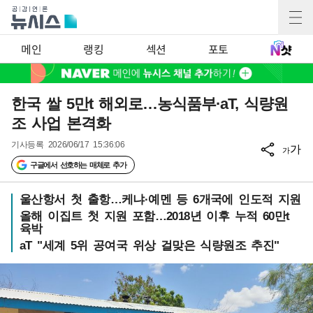
메인
랭킹
섹션
포토
한국 쌀 5만t 해외로…농식품부·aT, 식량원
조 사업 본격화
기사등록
2026/06/17 15:36:06
가
가
구글에서 선호하는 매체로 추가
울산항서 첫 출항…케냐·예멘 등 6개국에 인도적 지원
올해 이집트 첫 지원 포함…2018년 이후 누적 60만t
육박
aT "세계 5위 공여국 위상 걸맞은 식량원조 추진"