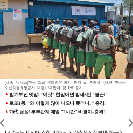
[세종=뉴시스]한국 쌀을 원조받은 케냐 현지 쌀 분배식. (사진=한국농
수산식품유통공사 제공) *재판매 및 DB 금지
[세종=뉴시스]임소현 기자 = 농림축산식품부와 한국농