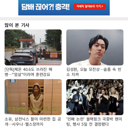
많이 본 기사
[단독]체온 40.6도 쓰러진 해
김성원, 오늘 모친상…슬픔 속 빈
병…"엄살"이라며 훈련강요
소 지켜
소유, 삼전닉스 팔아 마련한 집 공
'민폐 논란' 블랙핑크 국중박 팬미
개…사우나·헬스장까지
팅, 행사 5일 전 결정됐다