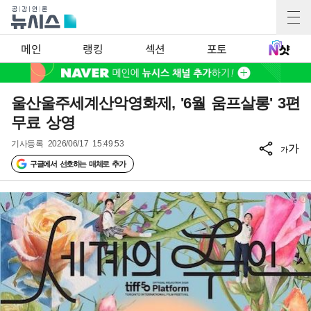
메인
랭킹
섹션
포토
울산울주세계산악영화제, '6월 움프살롱' 3편
무료 상영
기사등록
2026/06/17 15:49:53
가
가
구글에서 선호하는 매체로 추가