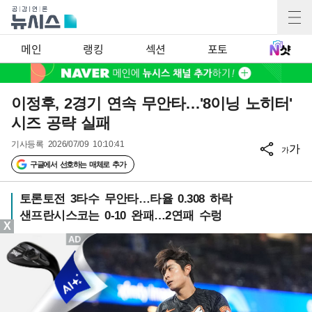
메인
랭킹
섹션
포토
이정후, 2경기 연속 무안타…'8이닝 노히터'
시즈 공략 실패
기사등록
2026/07/09 10:10:41
가
가
구글에서 선호하는 매체로 추가
토론토전 3타수 무안타…타율 0.308 하락
샌프란시스코는 0-10 완패…2연패 수렁
X