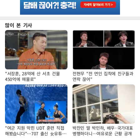
많이 본 기사
"서장훈, 28억에 산 서초 건물
전현무 "전 연인 집착에 친구들과
450억에 매물로"
연락 끊어"
"여군 지원 막힌 UDT 훈련 직접
박찬민 딸 박민하, 배우·국가대표
해봤습니다"…707 출신 女유튜버
병행하더니…여유로운 근황 공개
'완벽 소화'