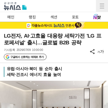
메인
랭킹
섹션
포토
LG전자, AI·고효율 대용량 세탁가전 'LG 프
로페셔널' 출시…글로벌 B2B 공략
기사등록
2026/07/09 10:00:00
가
가
구글에서 선호하는 매체로 추가
유럽·아시아·북미 등 순차 출시
세탁·건조시 에너지 효율 높여