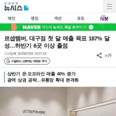
메인
랭킹
섹션
포토
르셉템버, 대구점 첫 달 매출 목표 187% 달
성…하반기 6곳 이상 출점
기사등록
2026/07/09 10:07:16
가
가
구글에서 선호하는 매체로 추가
상반기 온·오프라인 매출 40% 증가
광역 상권 공략…유통망 확대 본격화