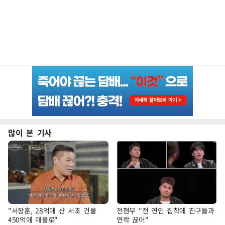
많이 본 기사
"서장훈, 28억에 산 서초 건물
전현무 "전 연인 집착에 친구들과
450억에 매물로"
연락 끊어"