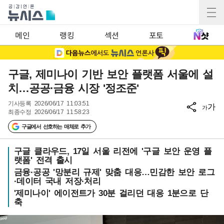
메인
랭킹
섹션
포토
구글, 제미나이 기반 보안 플랫폼 서울에 설
치…공공·금융 시장 '정조준'
기사등록
2026/06/17 11:03:51
가
가
최종수정
2026/06/17 11:58:23
구글에서 선호하는 매체로 추가
구글 클라우드, 17일 서울 리전에 '구글 보안 운영 플
랫폼' 전격 출시
금융·공공 '망분리 규제' 맞춤 대응…민감한 보안 로그
·데이터 국내 저장·처리
'제미나이' 에이전트가 30분 걸리던 대응 1분으로 단
축