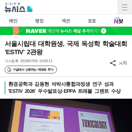
메인
랭킹
섹션
포토
서울시립대 대학원생, 국제 독성학 학술대회
'ESTIV' 2관왕
기사등록
2026/07/09 10:06:11
가
가
구글에서 선호하는 매체로 추가
환경공학과 김동현 석박사통합과정생 연구 성과
'ESTIV 2026' 우수발표상·EPPA 트래블 그랜트 수상