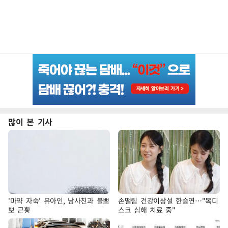
많이 본 기사
'마약 자숙' 유아인, 남사친과 볼뽀
손떨림 건강이상설 한승연…"목디
뽀 근황
스크 심해 치료 중"