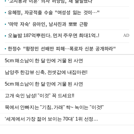
'고지용과 이혼' 의사 허양임, 새 출발했다
유혜정, 자궁적출 수술 "여성성 잃는 것이…"
'마약 자숙' 유아인, 남사친과 뽀뽀 근황
한정수 "황정민 선배만 피해…폭로자 신분 공개하라"