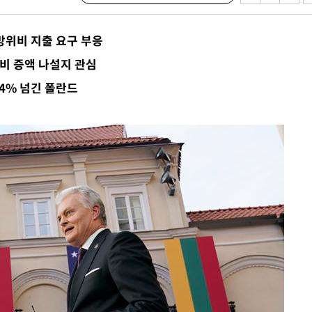
마쳐
 방위비 지출 요구 부응
소
비 증액 나설지 관심
 4% 넘긴 폴란드
수…이병태
지(종합)
0.3만개
 4.1%로
말고 과감히
쪽 아웃바
 하향
별재난지역
…희망지 못
씨]