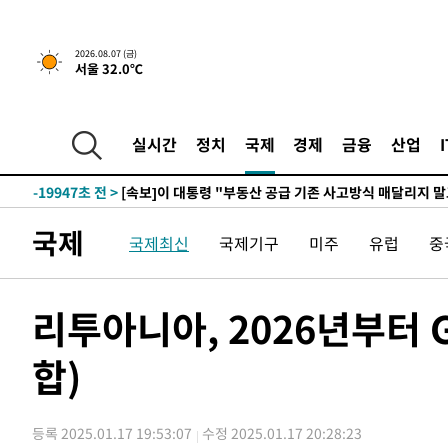
2026.08.07 (금)
42분 전 >
[속보]규제합리화위원회 부위원장에 김태유 서울대 공대 교
서울 32.0℃
후임
-27497초 전 >
이강인, 폭염 속 AT마드리드 첫 훈련…80명 식사 대접까
-24636초 전 >
미 사업체 일자리, 7월에 2.3만개 순감하고 그 전 2개월 1
하향수정 (2보)
실시간
정치
국제
경제
금융
산업
-24084초 전 >
[속보] 미 사업체, 일자리 7월에 2.3만 개 줄어…실업률은
↓
-19947초 전 >
[속보]이 대통령 "부동산 공급 기존 사고방식 매달리지 
실천"
-19032초 전 >
이란, "오만과 '중앙 단일 루트' 합의…북쪽 인바운드·남
운드는 임시"
-10600초 전 >
"낮 기온 소폭 하락"…수도권 폭염중대경보, 폭염경보로
국제
국제최신
국제기구
미주
유럽
중
-10564초 전 >
[속보]이 대통령, '호우피해' 안동·의성 관할 4개 면 특
선포
-10527초 전 >
[단독]중수청 지원 검사들, 정원 초과 시 낮은 계급 임용
갈 수도
리투아니아, 2026년부터 
-8498초 전 >
낮 최고 37도 찜통더위…곳곳 소나기·강원 많은 비[내일날
-6804초 전 >
SK하이닉스, 용인·청주 팹에 54조 투자…"AI 메모리 수요
합)
응"
-3660초 전 >
여자배구 이재영·이다영 자매, 아제르바이잔 투란VC 입단
-2913초 전 >
외국인 심판 성 접대 7경기 들여다보니…한국 축구 '5승 2
-2647초 전 >
[속보]코스닥, 2.86포인트(0.36%) 내린 798.81마감
등록 2025.01.17 19:53:07
수정 2025.01.17 20:28:23