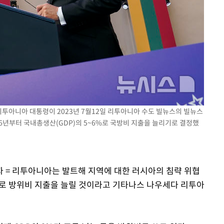
 선제 대
무'
마쳐
소
리투아니아 대통령이 2023년 7월12일 리투아니아 수도 빌뉴스의 빌뉴스
26년부터 국내총생산(GDP)의 5~6%로 국방비 지출을 늘리기로 결정했
수…이병태
자 = 리투아니아는 발트해 지역에 대한 러시아의 침략 위협
6%로 방위비 지출을 늘릴 것이라고 기타나스 나우세다 리투아