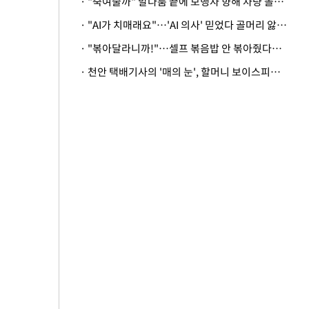
· "죽여줄까" 말다툼 끝에 보행자 향해 차량 돌진…50대 여성 중상
· "AI가 치매래요"…'AI 의사' 믿었다 골머리 앓는 美 의료계 '경고'
· "볶아달라니까!"…셀프 볶음밥 안 볶아줬다고 사장 폭행한 손님
· 천안 택배기사의 '매의 눈', 할머니 보이스피싱 피해 막아