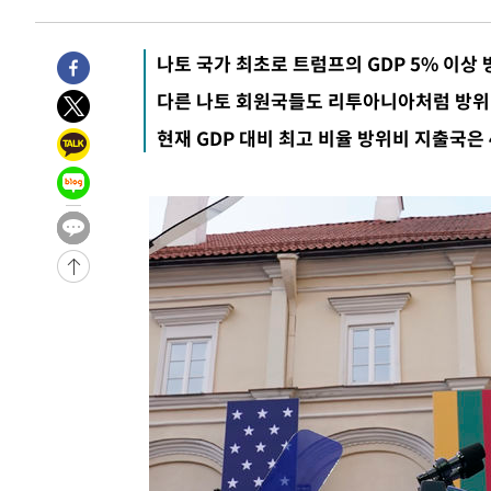
-2600초 전 >
[속보]코스피, 6200선 약보합…0.60% 내린 6258.77에 
-2580초 전 >
[속보]원·달러 환율, 7.7원 내린 1416.1원 마감
나토 국가 최초로 트럼프의 GDP 5% 이상
-2469초 전 >
[속보] 노원서 40.1도 관측…서울, 2018년 이후 첫 40도
7분 전 >
[속보]종합특검, '계엄 수용공간 확보' 신용해 前교정본부장 기
다른 나토 회원국들도 리투아니아처럼 방위
26분 전 >
외신들도 주목한 韓축구 파문…"국민적 공분에 수사 재개"
현재 GDP 대비 최고 비율 방위비 지출국은
26분 전 >
11시간 압수수색에 성접대 파문까지…'쑥대밭' 된 축구협회
42분 전 >
[속보]규제합리화위원회 부위원장에 김태유 서울대 공대 교
후임
-27497초 전 >
이강인, 폭염 속 AT마드리드 첫 훈련…80명 식사 대접까
-24636초 전 >
미 사업체 일자리, 7월에 2.3만개 순감하고 그 전 2개월 1
하향수정 (2보)
-24084초 전 >
[속보] 미 사업체, 일자리 7월에 2.3만 개 줄어…실업률은
↓
-19947초 전 >
[속보]이 대통령 "부동산 공급 기존 사고방식 매달리지 
실천"
-19032초 전 >
이란, "오만과 '중앙 단일 루트' 합의…북쪽 인바운드·남
운드는 임시"
-10600초 전 >
"낮 기온 소폭 하락"…수도권 폭염중대경보, 폭염경보로
-10564초 전 >
[속보]이 대통령, '호우피해' 안동·의성 관할 4개 면 특
선포
-10527초 전 >
[단독]중수청 지원 검사들, 정원 초과 시 낮은 계급 임용
갈 수도
-8498초 전 >
낮 최고 37도 찜통더위…곳곳 소나기·강원 많은 비[내일날