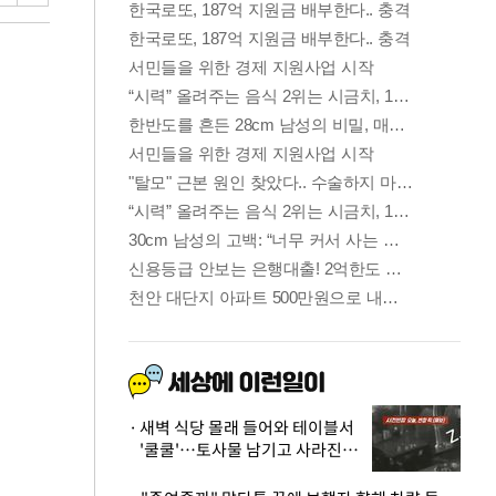
새벽 식당 몰래 들어와 테이블서
'쿨쿨'…토사물 남기고 사라진 남
성