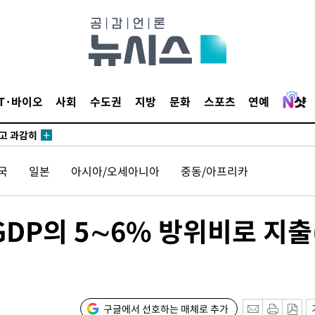
수…이병태
지(종합)
0.3만개
IT·바이오
사회
수도권
지방
문화
스포츠
연예
 4.1%로
말고 과감히
쪽 아웃바
 하향
국
일본
아시아/오세아니아
중동/아프리카
별재난지역
…희망지 못
GDP의 5∼6% 방위비로 지출
씨]
 선제 대
무'
구글에서 선호하는 매체로 추가