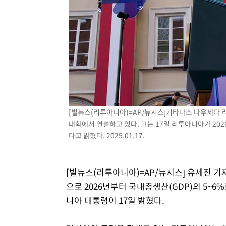
-6804초 전 >
SK하이닉스, 용인·청주 팹에 54조 투자…"AI 메모리 수요
응"
-3660초 전 >
여자배구 이재영·이다영 자매, 아제르바이잔 투란VC 입단
-2913초 전 >
외국인 심판 성 접대 7경기 들여다보니…한국 축구 '5승 2
-2647초 전 >
[속보]코스닥, 2.86포인트(0.36%) 내린 798.81마감
-2600초 전 >
[속보]코스피, 6200선 약보합…0.60% 내린 6258.77에 
-2580초 전 >
[속보]원·달러 환율, 7.7원 내린 1416.1원 마감
-2469초 전 >
[속보] 노원서 40.1도 관측…서울, 2018년 이후 첫 40도
7분 전 >
[속보]종합특검, '계엄 수용공간 확보' 신용해 前교정본부장 기
[빌뉴스(리투아니아)=AP/뉴시스]기타나스 나우세다 
26분 전 >
외신들도 주목한 韓축구 파문…"국민적 공분에 수사 재개"
대학에서 연설하고 있다. 그는 17일 리투아니아가 20
26분 전 >
11시간 압수수색에 성접대 파문까지…'쑥대밭' 된 축구협회
다고 밝혔다. 2025.01.17.
42분 전 >
[속보]규제합리화위원회 부위원장에 김태유 서울대 공대 교
후임
[빌뉴스(리투아니아)=AP/뉴시스] 유세진 기
으로 2026년부터 국내총생산(GDP)의 5~
니아 대통령이 17일 밝혔다.