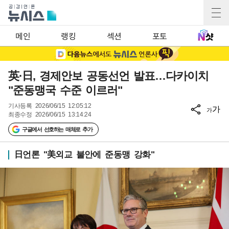
메인
랭킹
섹션
포토
英·日, 경제안보 공동선언 발표…다카이치
"준동맹국 수준 이르러"
기사등록
2026/06/15 12:05:12
가
가
최종수정
2026/06/15 13:14:24
구글에서 선호하는 매체로 추가
日언론 "美외교 불안에 준동맹 강화"