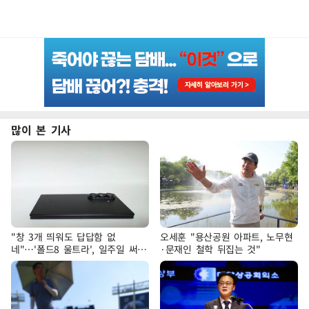
많이 본 기사
"창 3개 띄워도 답답함 없
오세훈 "용산공원 아파트, 노무현
네"…'폴드8 울트라', 일주일 써보
·문재인 철학 뒤집는 것"
니