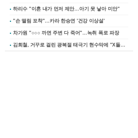
하리수 "이혼 내가 먼저 제안…아기 못 낳아 미안"
"손 떨림 포착"…카라 한승연 '건강 이상설'
차가원 "○○○ 까면 주변 다 죽어"…녹취 폭로 파장
김희철, 거꾸로 걸린 광복절 태극기 현수막에 "X돌았네"