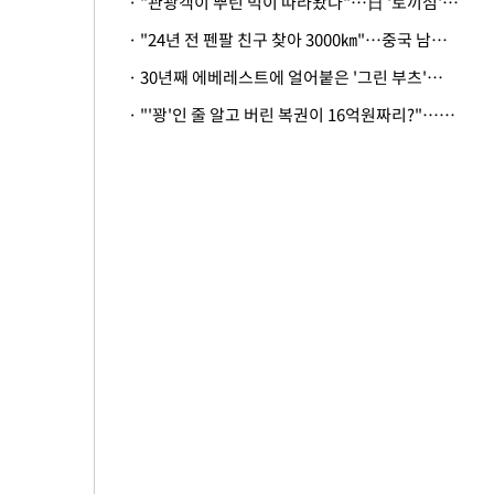
· "관광객이 뿌린 먹이 따라왔나"…日 '토끼섬' 멧돼지, 토끼까지 사냥
· "24년 전 펜팔 친구 찾아 3000㎞"…중국 남성 사연에 '뭉클'
· 30년째 에베레스트에 얼어붙은 '그린 부츠'…드디어 가족 품으로
· "'꽝'인 줄 알고 버린 복권이 16억원짜리?"…극적으로 되찾은 사연