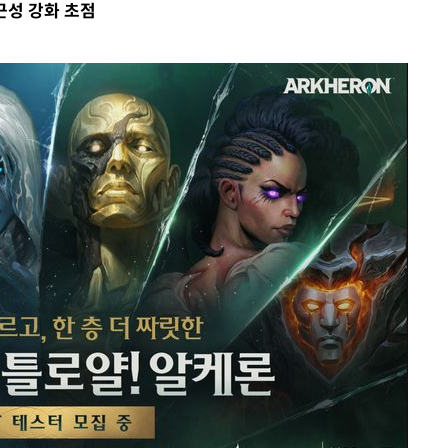
근성 강화 초점
(종합)
대우'
'온도차'
데뷔전
되길"
시작'
승리…정청래
청래
청래 승리
7%·정청래
2%·김민석