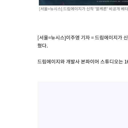
46.35%
-20106초 전 >
[속보]與 당대표 경선, 강원 권리당원 투표 김민석 승리…5
[서울=뉴시스] 드림에이지가 신작 '알케론' 비공개 베타 
득표
-18024초 전 >
"일본축구협회, 대한축구협회 성 접대 의혹 심판 조사"
-10666초 전 >
[속보]장은수, KLPGA 제주삼다수 역전 우승…데뷔 10년
정상
-6031초 전 >
"얼마나 더웠으면"…안동 물길공원서 헤엄친 구렁이 '소동
[서울=뉴시스]이주영 기자 = 드림에이지가 신작
-5958초 전 >
손흥민, 68분 뛰고 2경기 침묵…LAFC, 톨루카에 1-0 승리
혔다.
-5230초 전 >
'2경기 연속 침묵' 손흥민, 톨루카전 68분만 뛰고 슈팅 0개
-3982초 전 >
이강인, 오늘 서울서 AT마드리드 입단식…'전례 없는 특급
드림에이지와 개발사 본파이어 스튜디오는 16일
2시간 전 >
'여긴 20도, 저긴 50도'…열화상 카메라로 본 폭염 저감시설 
2시간 전 >
콜롬비아 신임 우파 대통령 취임 하루만에 차량폭탄 폭발 사건