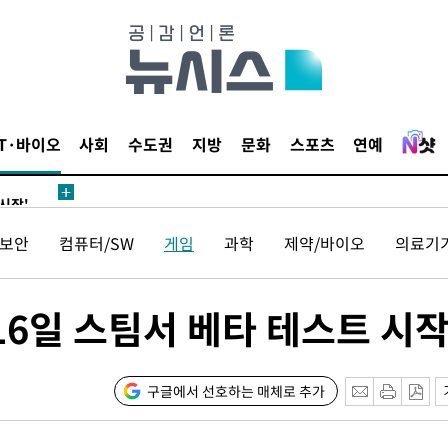
데뷔전
되길"
IT·바이오
사회
수도권
지방
문화
스포츠
연예
시작'
승리…정청래
보안
컴퓨터/SW
게임
과학
제약/바이오
의료기
청래
청래 승리
7%·정청래
16일 스팀서 베타 테스트 시
2%·김민석
0.30%
구글에서 선호하는 매체로 추가
 차에 첫
'