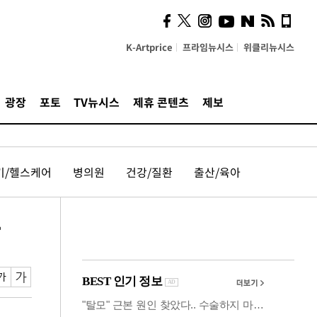
사이 해답 찾았죠"…알을
깨고 나온 '초자아'
K-Artprice
프라임뉴시스
위클리뉴시스
광장
포토
TV뉴시스
제휴 콘텐츠
제보
기/헬스케어
병의원
건강/질환
출산/육아
작