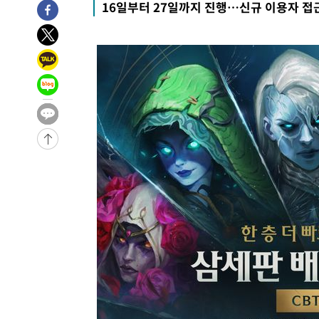
16일부터 27일까지 진행…신규 이용자 접
-5958초 전 >
손흥민, 68분 뛰고 2경기 침묵…LAFC, 톨루카에 1-0 승리
-5230초 전 >
'2경기 연속 침묵' 손흥민, 톨루카전 68분만 뛰고 슈팅 0개
-3982초 전 >
이강인, 오늘 서울서 AT마드리드 입단식…'전례 없는 특급
2시간 전 >
'여긴 20도, 저긴 50도'…열화상 카메라로 본 폭염 저감시설 
2시간 전 >
콜롬비아 신임 우파 대통령 취임 하루만에 차량폭탄 폭발 사건
-32292초 전 >
'AT마드리드 7번' 이강인, 맨시티 상대로 비공식 데뷔전
-31794초 전 >
[속보]'AT마드리드 7번' 이강인, 맨시티 상대로 비공식 
-29858초 전 >
네타냐후, 트럼프의 가자 평화 2차 15개조 평화안 '거부'
-26454초 전 >
이강인 ATM 입단식에 '상암벌 들썩'…"세계적인 선수 
-25450초 전 >
태풍 돌핀, 중 저장성 타이저우시 해안에 상륙 (1보)
-22796초 전 >
AT마드리드 데뷔 앞둔 이강인, 맨시티전 선발 대신 '벤치 
-21426초 전 >
[속보]與 강원·TK 당원투표 합산 김민석 48.54%로 
44.40%
-20760초 전 >
與 강원·TK 당원투표 합산 김민석 46.01%로 승리…정
44.53%
-20600초 전 >
[속보]與전대 권리당원투표…강원·경북 김민석, 대구 정
-20407초 전 >
[속보]與 당대표 경선, 경북 권리당원 투표 김민석 47.3
45.71%
-20309초 전 >
[속보]與 당대표 경선, 대구 권리당원 투표 정청래 47.8