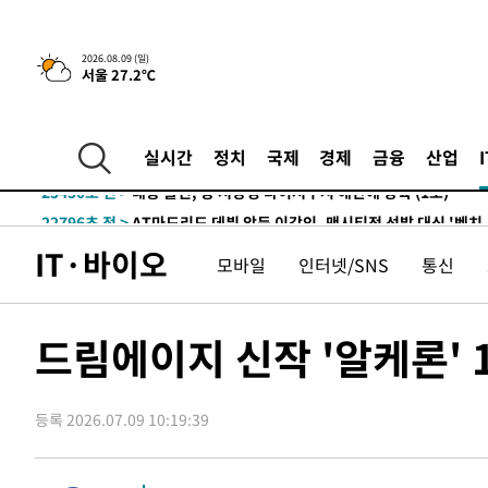
2시간 전 >
콜롬비아 신임 우파 대통령 취임 하루만에 차량폭탄 폭발 사건
-32292초 전 >
'AT마드리드 7번' 이강인, 맨시티 상대로 비공식 데뷔전
2026.08.09 (일)
서울 27.2℃
-31794초 전 >
[속보]'AT마드리드 7번' 이강인, 맨시티 상대로 비공식 
-29858초 전 >
네타냐후, 트럼프의 가자 평화 2차 15개조 평화안 '거부'
-26454초 전 >
이강인 ATM 입단식에 '상암벌 들썩'…"세계적인 선수 
실시간
정치
국제
경제
금융
산업
-25450초 전 >
태풍 돌핀, 중 저장성 타이저우시 해안에 상륙 (1보)
-22796초 전 >
AT마드리드 데뷔 앞둔 이강인, 맨시티전 선발 대신 '벤치 
-21426초 전 >
[속보]與 강원·TK 당원투표 합산 김민석 48.54%로 
IT·바이오
모바일
인터넷/SNS
통신
44.40%
-20760초 전 >
與 강원·TK 당원투표 합산 김민석 46.01%로 승리…정
44.53%
-20600초 전 >
[속보]與전대 권리당원투표…강원·경북 김민석, 대구 정
-20407초 전 >
[속보]與 당대표 경선, 경북 권리당원 투표 김민석 47.3
드림에이지 신작 '알케론' 
45.71%
-20309초 전 >
[속보]與 당대표 경선, 대구 권리당원 투표 정청래 47.8
46.35%
-20106초 전 >
[속보]與 당대표 경선, 강원 권리당원 투표 김민석 승리…5
득표
등록 2026.07.09 10:19:39
-18024초 전 >
"일본축구협회, 대한축구협회 성 접대 의혹 심판 조사"
-10666초 전 >
[속보]장은수, KLPGA 제주삼다수 역전 우승…데뷔 10년
정상
-6031초 전 >
"얼마나 더웠으면"…안동 물길공원서 헤엄친 구렁이 '소동