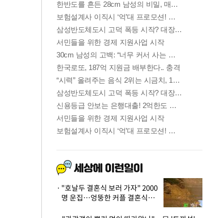
"호날두 결혼식 보러 가자" 2000
명 운집…엉뚱한 커플 결혼식에
'황당'