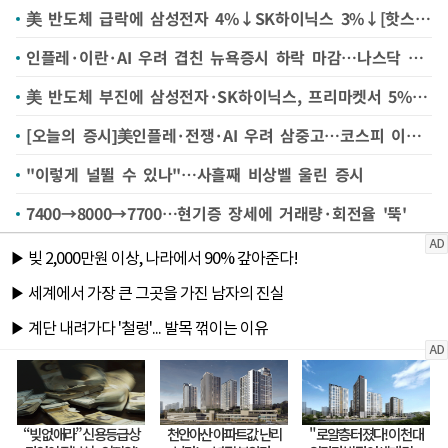
美 반도체 급락에 삼성전자 4%↓SK하이닉스 3%↓[핫스탁]
인플레·이란·AI 우려 겹친 뉴욕증시 하락 마감…나스닥 2%↓(종합)
美 반도체 부진에 삼성전자·SK하이닉스, 프리마켓서 5%대 급락
[오늘의 증시]美인플레·전쟁·AI 우려 삼중고…코스피 이틀째 급락 이어지나
"이렇게 널뛸 수 있나"…사흘째 비상벨 울린 증시
7400→8000→7700…현기증 장세에 거래량·회전율 '뚝'