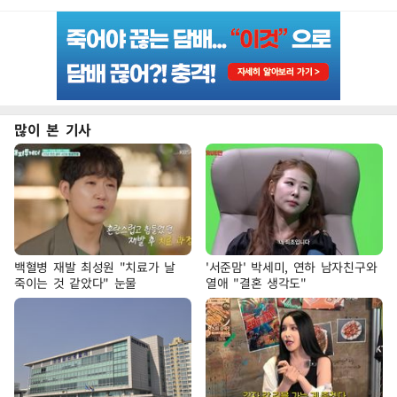
많이 본 기사
백혈병 재발 최성원 "치료가 날
'서준맘' 박세미, 연하 남자친구와
죽이는 것 같았다" 눈물
열애 "결혼 생각도"