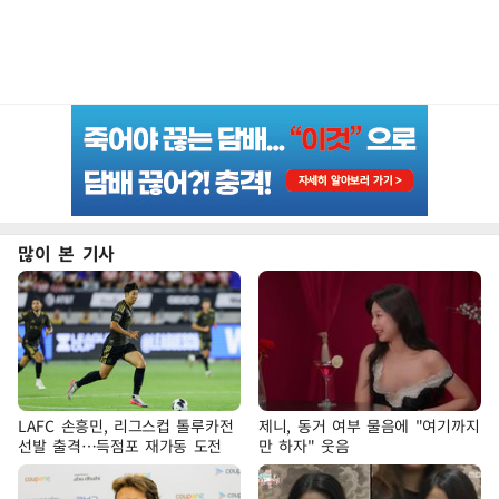
많이 본 기사
LAFC 손흥민, 리그스컵 톨루카전
제니, 동거 여부 물음에 "여기까지
선발 출격…득점포 재가동 도전
만 하자" 웃음