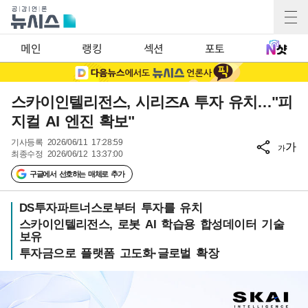
메인
랭킹
섹션
포토
스카이인텔리전스, 시리즈A 투자 유치…"피
지컬 AI 엔진 확보"
기사등록
2026/06/11 17:28:59
가
가
최종수정
2026/06/12 13:37:00
구글에서 선호하는 매체로 추가
DS투자파트너스로부터 투자를 유치
스카이인텔리전스, 로봇 AI 학습용 합성데이터 기술
보유
투자금으로 플랫폼 고도화·글로벌 확장